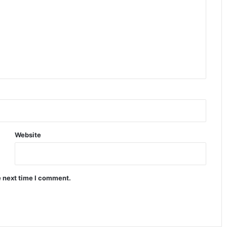
और फीचर्स ने मचाया धमाल
इंसानी शरीर की गर्मी से बिजली बनाने वाला
नया लचीला जेल विकसित हुआ
Infinix Note 60 Pro ने मचाया धमाल 4500
निट्स ब्राइटनेस वाला डिस्प्ले
Apple प्रोडक्ट्स सेल 2026 ने मचाया तहलका
Website
बैंक डिस्काउंट से सस्ते iPhone खरीदें
e next time I comment.