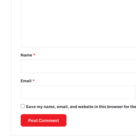
जानिए
m
m
e
n
t
*
Name
*
Email
*
Save my name, email, and website in this browser for th