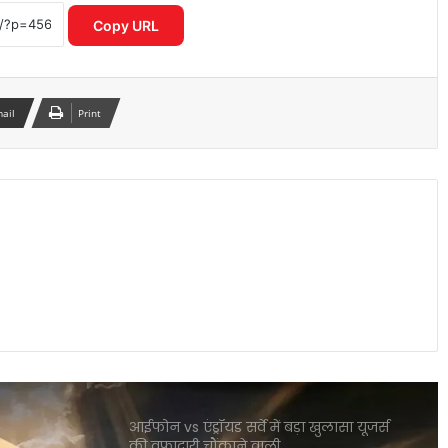
फोन ने फ्लैगशिप मार्केट में मचाई हलचल
Copy URL
I4C का नया मॉडल साइबर अपराधियों पर
रियल टाइम एक्शन से बचाए गए हजारों करोड़
mail
Print
स्मार्टवॉच से होगा शरीर में माइक्रोप्लास्टिक का
पता नया रिसर्च चौंकाने वाला खुलासा
OpenAI CEO सैम ऑल्टमैन ने बच्चों के स्क्रीन
टाइम पर जताई गंभीर चिंता
आईफोन vs एंड्रॉयड सर्वे में बड़ा खुलासा यूजर्स
की वफादारी चौंकाने वाली
Redmi A7 Pro 5G की पहली सेल शुरू ऑफर