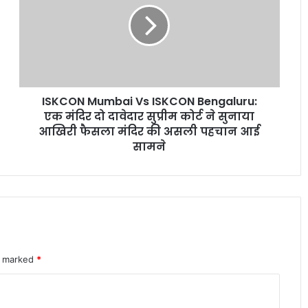
फोन ने फ्लैगशिप मार्केट में मचाई हलचल
ISKCON
Bengaluru:
एक
I4C का नया मॉडल साइबर अपराधियों पर
मंदिर
रियल टाइम एक्शन से बचाए गए हजारों करोड़
दो
दावेदार
ISKCON Mumbai Vs ISKCON Bengaluru:
सुप्रीम
कोर्ट
एक मंदिर दो दावेदार सुप्रीम कोर्ट ने सुनाया
स्मार्टवॉच से होगा शरीर में माइक्रोप्लास्टिक का
ने
आखिरी फैसला मंदिर की असली पहचान आई
पता नया रिसर्च चौंकाने वाला खुलासा
सुनाया
सामने
आखिरी
फैसला
OpenAI CEO सैम ऑल्टमैन ने बच्चों के स्क्रीन
मंदिर
टाइम पर जताई गंभीर चिंता
की
असली
पहचान
आईफोन vs एंड्रॉयड सर्वे में बड़ा खुलासा यूजर्स
आई
की वफादारी चौंकाने वाली
सामने
re marked
*
Redmi A7 Pro 5G की पहली सेल शुरू ऑफर