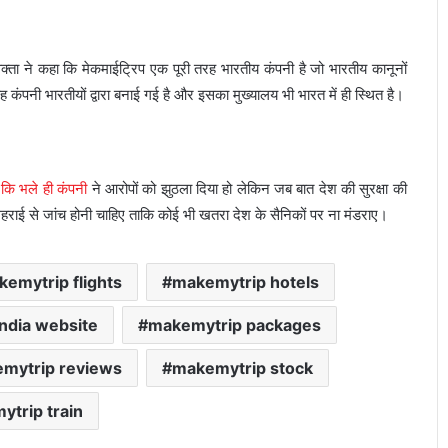
क्ता ने कहा कि मेकमाईट्रिप एक पूरी तरह भारतीय कंपनी है जो भारतीय कानूनों
 कंपनी भारतीयों द्वारा बनाई गई है और इसका मुख्यालय भी भारत में ही स्थित है।
कि भले ही कंपनी
ने आरोपों को झुठला दिया हो लेकिन जब बात देश की सुरक्षा की
हराई से जांच होनी चाहिए ताकि कोई भी खतरा देश के सैनिकों पर ना मंडराए।
emytrip flights
makemytrip hotels
ndia website
makemytrip packages
गलत UPI ट्रांजेक्शन हो गया? घबराएं नहीं, इन 4
तरीकों से वापस पा सकते हैं अपना पैसा
mytrip reviews
makemytrip stock
trip train
Motorola Signature 50MP क्वाड कैमरा