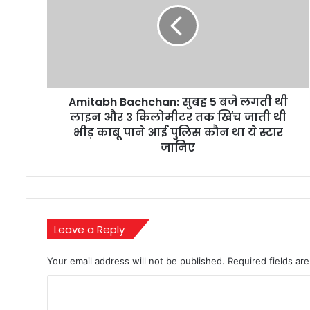
5
बजे
लगती
थी
लाइन
और
Amitabh Bachchan: सुबह 5 बजे लगती थी
3
किलोमीटर
लाइन और 3 किलोमीटर तक खिंच जाती थी
तक
भीड़ काबू पाने आई पुलिस कौन था ये स्टार
खिंच
जानिए
जाती
थी
भीड़
काबू
पाने
Leave a Reply
आई
पुलिस
कौन
Your email address will not be published.
Required fields a
था
C
ये
स्टार
o