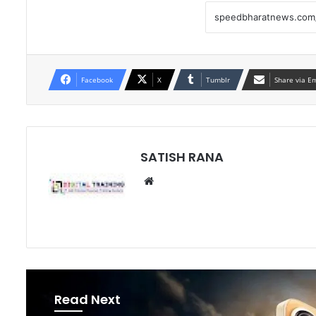
Facebook
X
Tumblr
Share via E
SATISH RANA
Website
Read Next