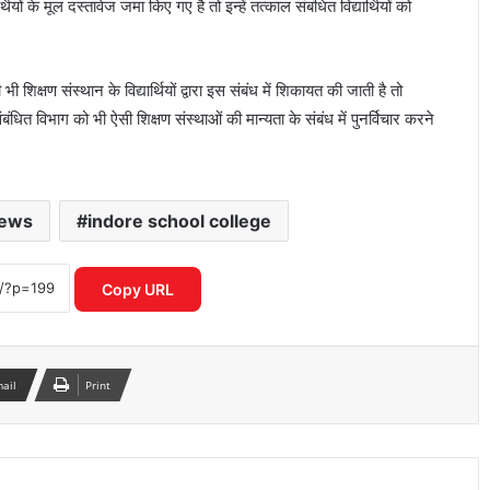
थियों के मूल दस्तावेज जमा किए गए है तो इन्हें तत्काल संबंधित विद्यार्थियों को
ी शिक्षण संस्थान के विद्यार्थियों द्वारा इस संबंध में शिकायत की जाती है तो
बंधित विभाग को भी ऐसी शिक्षण संस्थाओं की मान्यता के संबंध में पुनर्विचार करने
news
indore school college
यमुना सफाई अभियान में उतरी सरकार, क्या
बदलेगी नदी की तस्वीर?
Copy URL
‘भारत भाग्य विधाता’ की बॉक्स ऑफिस पर
फीकी शुरुआत, पहले दिन कंगना रनौत की
फिल्म ने कमाए सिर्फ 1 करोड़ रुपये
mail
Print
₹370 की बिरयानी विवाद में बढ़ीं प्रणित मोरे-
हिमांशु जांगड़ा की मुश्किलें, NCW ने भेजा समन