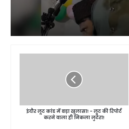
इंदौर
लूट
कांड
में
बड़ा
खुलासा!
-
लूट
की
इंदौर लूट कांड में बड़ा खुलासा! - लूट की रिपोर्ट
रिपोर्ट
करने
करने वाला ही निकला लुटेरा!
वाला
ही