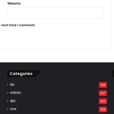
Website
रिलीज के 2 दिन बाद OTT से हटाई गई दिलजीत
दोसांझ की ‘सतलुज (पंजाब 95)’, विवाद ने
पकड़ा राजनीतिक रंग
e next time I comment.
गोरखपुर में सीएम योगी का विपक्ष पर हमला,
राजनीति पर दिया बड़ा संदेश
Categories
देश
588
मनोरंजन
557
खेल
463
राज्य
458