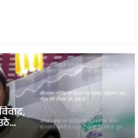
दिल्ली में गुरु रंधावा के जिम पर फायरिंग, लॉरेंस
बिश्नोई गैंग ने ली जिम्मेदारी; इलाके में दहशत
पंजाब की इस योजना ने गंभीर बीमारियों से
जूझते परिवारों को बड़ी राहत दी
बागपत में केले को लेकर बीच सड़क पर भिड़े
दुकानदार और ग्राहक, मारपीट का वीडियो
वायरल
मौलाना जर्जिस के बयान पर विवाद, श्रीकृष्ण और
गीता को लेकर उठे सवाल
विवाद,
उठे
भगवंत मान का कांग्रेस पर बड़ा हमला, बोले-
मुख्यमंत्री बनने से पहले ही कुर्सी की लड़ाई शुरू