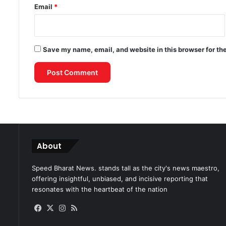
Email
*
Save my name, email, and website in this browser for th
About
Speed Bharat News. stands tall as the city's news maestro,
offering insightful, unbiased, and incisive reporting that
resonates with the heartbeat of the nation
Facebook
X
Instagram
RSS