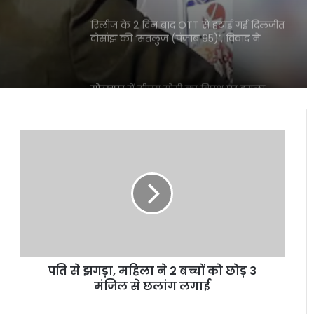
रिलीज के 2 दिन बाद OTT से हटाई गई दिलजीत
दोसांझ की ‘सतलुज (पंजाब 95)’, विवाद ने
पकड़ा राजनीतिक रंग
गोरखपुर में सीएम योगी का विपक्ष पर हमला,
राजनीति पर दिया बड़ा संदेश
पति
यमुना सफाई अभियान में उतरी सरकार, क्या
से
बदलेगी नदी की तस्वीर?
झगड़ा,
महिला
ने
2
‘भारत भाग्य विधाता’ की बॉक्स ऑफिस पर
बच्चों
फीकी शुरुआत, पहले दिन कंगना रनौत की
को
फिल्म ने कमाए सिर्फ 1 करोड़ रुपये
छोड़
पति से झगड़ा, महिला ने 2 बच्चों को छोड़ 3
3
₹370 की बिरयानी विवाद में बढ़ीं प्रणित मोरे-
मंजिल
मंजिल से छलांग लगाई
हिमांशु जांगड़ा की मुश्किलें, NCW ने भेजा समन
से
छलांग