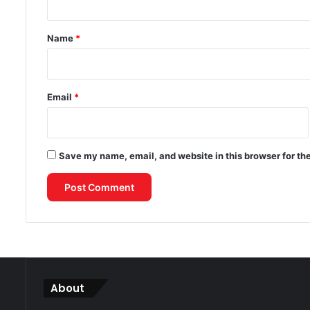
t
*
Name
*
Email
*
Save my name, email, and website in this browser for th
About