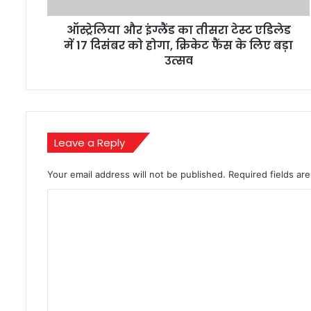
17
ऑस्ट्रेलिया और इंग्लैंड का तीसरा टेस्ट एडिलेड
दिसंबर
को
में 17 दिसंबर को होगा, क्रिकेट फैंस के लिए बड़ा
होगा,
उत्सव
क्रिकेट
फैंस
के
लिए
बड़ा
Leave a Reply
उत्सव
Your email address will not be published.
Required fields a
C
o
m
m
e
n