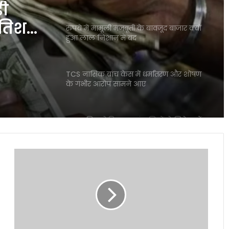
़ी
रतिशत
रुपये में मामूली मजबूती के बावजूद बाजार क्यों
हुआ लाल निशान में बंद
TCS नासिक ब्रांच केस में धर्मांतरण और शोषण
के गंभीर आरोप सामने आए
बाजार गिरा लेकिन इन कंपनियों ने निवेशकों
को बना दिया करोड़पति जैसी कमाई
Realme
Narzo
Mirae Asset Consumer Fund ने निवेशकों
90
को दिया 25 प्रतिशत तक का दमदार रिटर्न
Series
5G
भारत
शेयर बाजार में विदेशी निवेशकों की भारी
में
बिकवाली से मचा हड़कंप लगातार निकासी जारी
जल्द