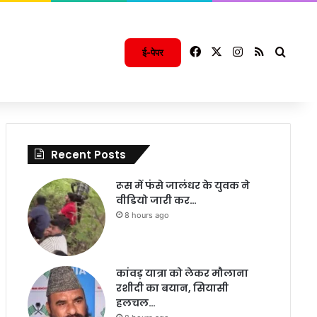
Facebook
X
Instagram
RSS
Searc
ई-पेपर
Recent Posts
रूस में फंसे जालंधर के युवक ने
वीडियो जारी कर…
8 hours ago
कांवड़ यात्रा को लेकर मौलाना
रशीदी का बयान, सियासी
हलचल…