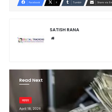
Facebook
X
Tumblr
Share via E
SATISH RANA
Website
Read Next
व्यापार
April 18, 2026