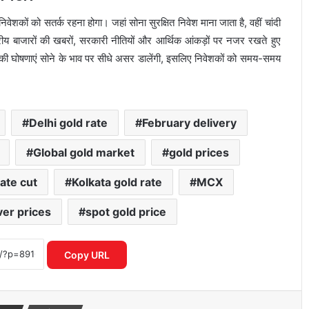
निवेशकों को सतर्क रहना होगा। जहां सोना सुरक्षित निवेश माना जाता है, वहीं चांदी
्रीय बाजारों की खबरों, सरकारी नीतियों और आर्थिक आंकड़ों पर नजर रखते हुए
ी घोषणाएं सोने के भाव पर सीधे असर डालेंगी, इसलिए निवेशकों को समय-समय
Delhi gold rate
February delivery
Global gold market
gold prices
rate cut
Kolkata gold rate
MCX
ver prices
spot gold price
Mirae Asset Consumer Fund ने निवेशकों
को दिया 25 प्रतिशत तक का दमदार रिटर्न
Copy URL
शेयर बाजार में विदेशी निवेशकों की भारी
बिकवाली से मचा हड़कंप लगातार निकासी जारी