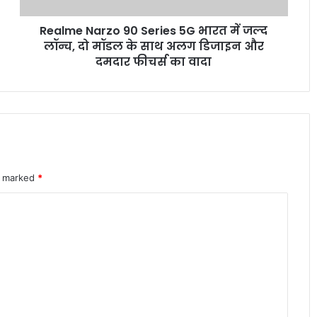
लॉन्च,
Realme Narzo 90 Series 5G भारत में जल्द
दो
इलेक्ट्रिक कारें क्यों होती हैं ज्यादा भारी? जानिए
मॉडल
लॉन्च, दो मॉडल के साथ अलग डिजाइन और
वजन के फायदे और नुकसान
के
दमदार फीचर्स का वादा
साथ
अलग
पोस्ट ऑफिस आरडी में ₹3600 निवेश पर कितना
डिजाइन
मिलेगा रिटर्न जानकर रह जाएंगे
और
दमदार
फीचर्स
का
शेयर बाजार में भारी गिरावट सेंसेक्स 900 अंक
re marked
वादा
*
टूटा निफ्टी पर भी दबाव जारी
कम EMI का फायदा या नुकसान जानिए लोन
का पूरा आर्थिक गणित
केंद्रीय कर्मचारियों के लिए बड़ी खुशखबरी DA
और DR में 2 प्रतिशत बढ़ोतरी