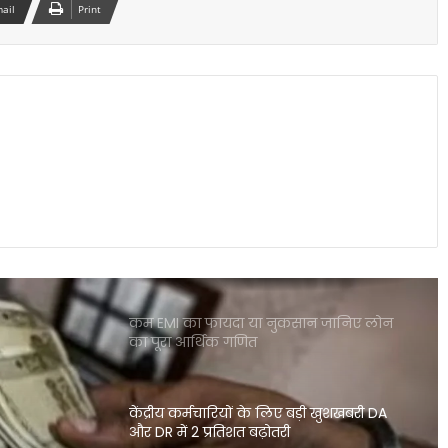
mail
Print
इलेक्ट्रिक कारें क्यों होती हैं ज्यादा भारी? जानिए
वजन के फायदे और नुकसान
पोस्ट ऑफिस आरडी में ₹3600 निवेश पर कितना
मिलेगा रिटर्न जानकर रह जाएंगे
शेयर बाजार में भारी गिरावट सेंसेक्स 900 अंक
टूटा निफ्टी पर भी दबाव जारी
कम EMI का फायदा या नुकसान जानिए लोन
का पूरा आर्थिक गणित
केंद्रीय कर्मचारियों के लिए बड़ी खुशखबरी DA
और DR में 2 प्रतिशत बढ़ोतरी