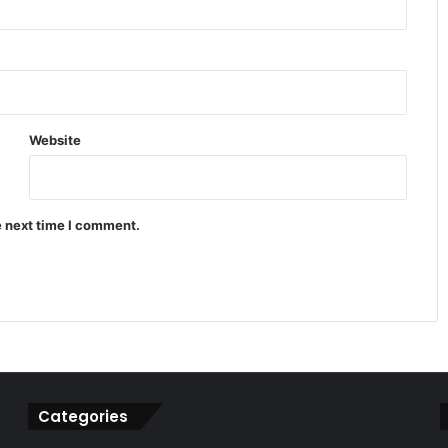
रुपये में मामूली मजबूती के बावजूद बाजार क्यों
हुआ लाल निशान में बंद
Website
TCS नासिक ब्रांच केस में धर्मांतरण और शोषण
के गंभीर आरोप सामने आए
e next time I comment.
बाजार गिरा लेकिन इन कंपनियों ने निवेशकों
को बना दिया करोड़पति जैसी कमाई
Categories