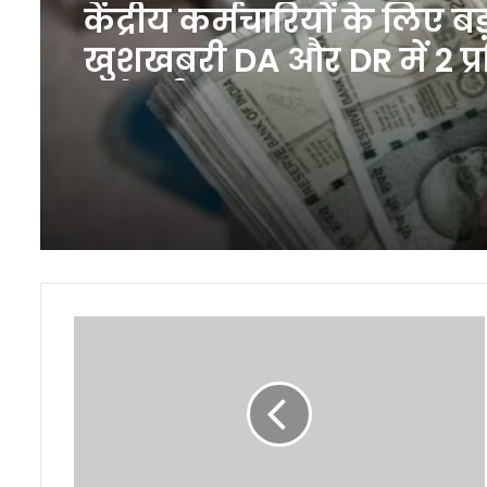
केंद्रीय कर्मचारियों के लिए बड
खुशखबरी DA और DR में 2 प्
बढ़ोतरी
ऑस्ट्रेलिया
और
इंग्लैंड
का
तीसरा
टेस्ट
एडिलेड
में