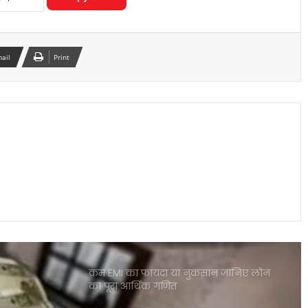
इलेक्ट्रिक कारें क्यों होती हैं ज्यादा भारी? जानिए
वजन के फायदे और नुकसान
mail
Print
पोस्ट ऑफिस आरडी में ₹3600 निवेश पर कितना
मिलेगा रिटर्न जानकर रह जाएंगे
शेयर बाजार में भारी गिरावट सेंसेक्स 900 अंक
टूटा निफ्टी पर भी दबाव जारी
कम EMI का फायदा या नुकसान जानिए लोन
का पूरा आर्थिक गणित
केंद्रीय कर्मचारियों के लिए बड़ी खुशखबरी DA
और DR में 2 प्रतिशत बढ़ोतरी