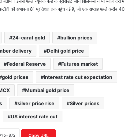
या। इससे पहले न्यूयॉर्क फेड के प्रेसिडेंट जॉन विलियम्स ने भी ब्याज दरों में
 कटौती की संभावना 81 प्रतिशत तक पहुंच गई है, जो एक सप्ताह पहले करीब 40
24-carat gold
bullion prices
ber delivery
Delhi gold price
Federal Reserve
Futures market
gold prices
interest rate cut expectation
MCX
Mumbai gold price
Mirae Asset Consumer Fund ने निवेशकों
को दिया 25 प्रतिशत तक का दमदार रिटर्न
s
silver price rise
Silver prices
US interest rate cut
शेयर बाजार में विदेशी निवेशकों की भारी
बिकवाली से मचा हड़कंप लगातार निकासी जारी
Copy URL