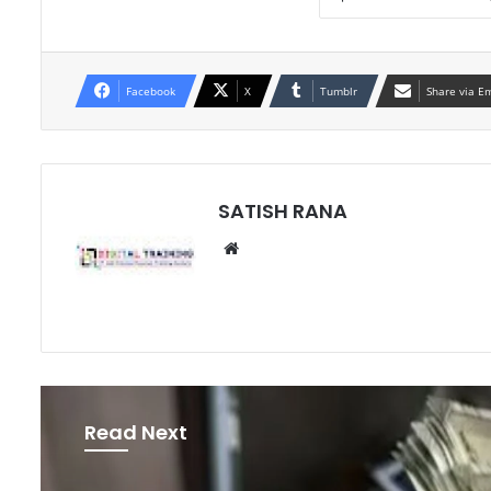
Facebook
X
Tumblr
Share via E
SATISH RANA
Website
Read Next