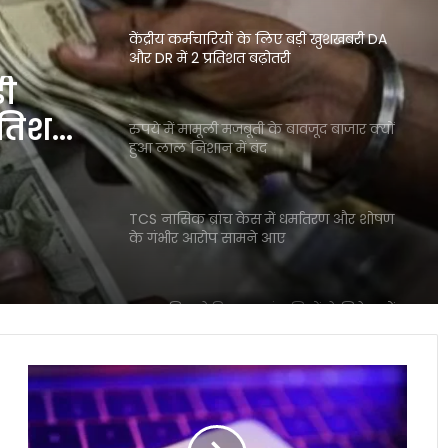
रुपये में मामूली मजबूती के बावजूद बाजार क्यों
हुआ लाल निशान में बंद
बावजूद
TCS नासिक ब्रांच केस में धर्मांतरण और शोषण
ें बंद
के गंभीर आरोप सामने आए
़ी
बाजार गिरा लेकिन इन कंपनियों ने निवेशकों
को बना दिया करोड़पति जैसी कमाई
रतिशत
Mirae Asset Consumer Fund ने निवेशकों
को दिया 25 प्रतिशत तक का दमदार रिटर्न
फेसबुक-
इंस्टाग्राम
शेयर बाजार में विदेशी निवेशकों की भारी
ने
बिकवाली से मचा हड़कंप लगातार निकासी जारी
आपकी