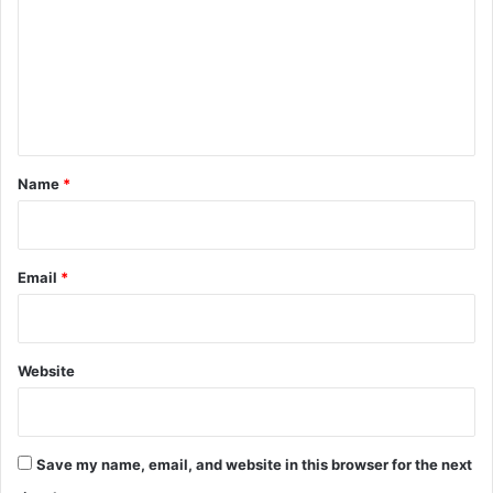
m
कड़ी
टक्कर
m
e
n
t
*
Name
*
Email
*
Website
Save my name, email, and website in this browser for the next