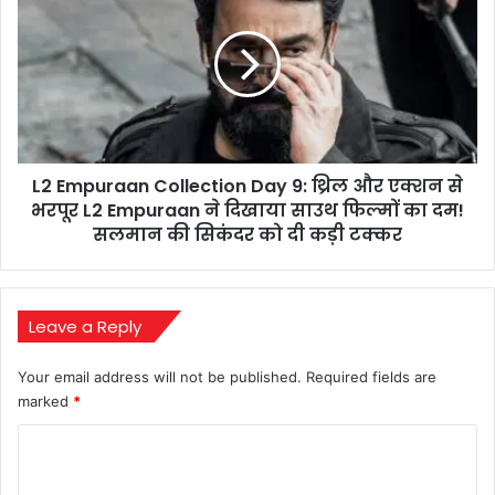
दूसरी
Collection
टीमों
Day
के
9:
अरमान
थ्रिल
चकनाचूर!
और
एक्शन
से
L2 Empuraan Collection Day 9: थ्रिल और एक्शन से
भरपूर
L2
भरपूर L2 Empuraan ने दिखाया साउथ फिल्मों का दम!
Empuraan
सलमान की सिकंदर को दी कड़ी टक्कर
ने
दिखाया
साउथ
फिल्मों
Leave a Reply
का
दम!
Your email address will not be published.
Required fields are
सलमान
marked
*
की
सिकंदर
C
को
o
दी