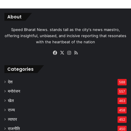
About
Speed Bharat News. stands tall as the city's news maestro,
offering insightful, unbiased, and incisive reporting that resonates
with the heartbeat of the nation
Facebook
X
Instagram
RSS
Categories
देश
588
मनोरंजन
557
खेल
463
राज्य
458
व्यापार
452
राजनीति
450