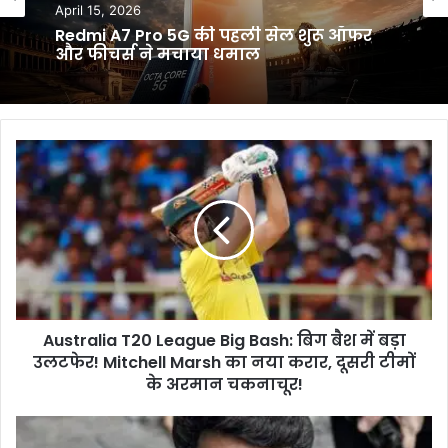
April 15, 2026
Redmi A7 Pro 5G की पहली सेल शुरू ऑफर
और फीचर्स ने मचाया धमाल
Australia
T20
League
Big
Bash:
बिग
बैश
में
बड़ा
Australia T20 League Big Bash: बिग बैश में बड़ा
उलटफेर!
Mitchell
उलटफेर! Mitchell Marsh का नया करार, दूसरी टीमों
Marsh
के अरमान चकनाचूर!
का
नया
L2
करार,
Empuraan