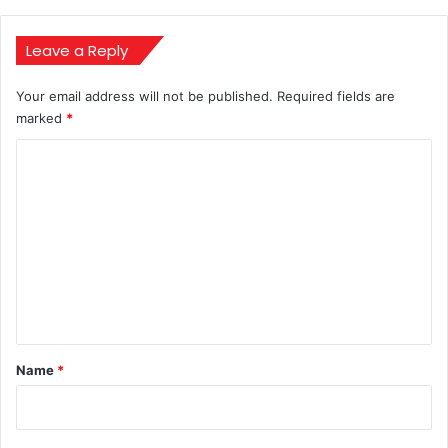
में
शामिल
Leave a Reply
Your email address will not be published.
Required fields are
marked
*
C
o
m
m
e
n
t
*
Name
*