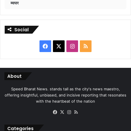
व्यापार
Social
Facebook
X
Instagram
RSS
About
Speed Bharat News. stands tall as the city's news maestro,
offering insightful, unbiased, and incisive reporting that resonates
with the heartbeat of the nation
Facebook
X
Instagram
RSS
Categories