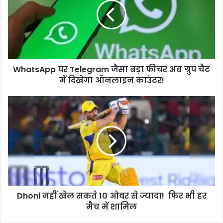
जैसा
बड़ा
फीचर
अब
ग्रुप
चैट
WhatsApp पर Telegram जैसा बड़ा फीचर अब ग्रुप चैट
में
दिखेगा
में दिखेगा ऑनलाइन काउंटर!
ऑनलाइन
काउंटर!
Dhoni
नहीं
खेल
सकते
10
ओवर
से
ज्यादा!
फिर
Dhoni नहीं खेल सकते 10 ओवर से ज्यादा! फिर भी हर
भी
हर
मैच में शामिल
मैच