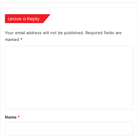
ने
सबको
चौंका
Leave a Reply
दिया,
कर
Your email address will not be published.
Required fields are
दिया
marked
*
बड़ा
उलटफेर
C
o
m
m
e
n
t
*
Name
*