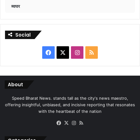
व्यापार
Social
Facebook
X
Instagram
RSS
About
Speed Bharat News. stands tall as the city's news maestro,
offering insightful, unbiased, and incisive reporting that resonates
with the heartbeat of the nation
Facebook
X
Instagram
RSS