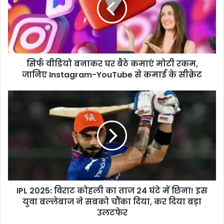
बैठे
कमाएं
मोटी
रकम,
जानिए
सिर्फ वीडियो बनाकर घर बैठे कमाएं मोटी रकम,
Instagram-
YouTube
जानिए Instagram-YouTube से कमाई के सीक्रेट
से
कमाई
IPL
के
2025:
सीक्रेट
विराट
कोहली
का
ताज
24
घंटे
में
IPL 2025: विराट कोहली का ताज 24 घंटे में छिना! इस
छिना!
इस
युवा बल्लेबाज ने सबको चौंका दिया, कर दिया बड़ा
युवा
उलटफेर
बल्लेबाज