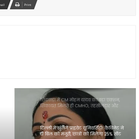
mail
Print
JPSC-JSSC आंदोलन पर पप्पू यादव का बड़ा
बयान, हेमंत सरकार का किया जिक्र
लखनऊ के पारा में छात्रा की हत्या से सनसनी,
आरोपी मौके से पकड़ा गया
ट्रेन के खाने को लेकर रेल मंत्री का बड़ा दावा,
सिर्फ 0.0008% शिकायतें
छिंदवाड़ा में CM मोहन यादव का बड़ा एक्शन,
शिकायत मिलते ही CMHO, तहसीलदार और
पटवारी निलंबित
दिल्ली में खुलेंगे प्राइवेट यूनिवर्सिटी! कैबिनेट ने
दी बिल को मंजूरी, छात्रों को मिलेगा 25% सीट
आरक्षण