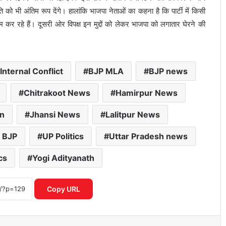
 भी अंतिम रूप देंगे। हालांकि भाजपा नेताओं का कहना है कि पार्टी में किसी
 कर रहे हैं। दूसरी ओर विपक्ष इन मुद्दों को लेकर भाजपा को लगातार घेरने की
Internal Conflict
BJP MLA
BJP news
Chitrakoot News
Hamirpur News
on
Jhansi News
Lalitpur News
 BJP
UP Politics
Uttar Pradesh news
रूस में फंसे जालंधर के युवक ने वीडियो जारी कर
cs
Yogi Adityanath
एजेंट पर लगाए गंभीर आरोप
Copy URL
कांवड़ यात्रा को लेकर मौलाना रशीदी का बयान,
सियासी हलचल तेज