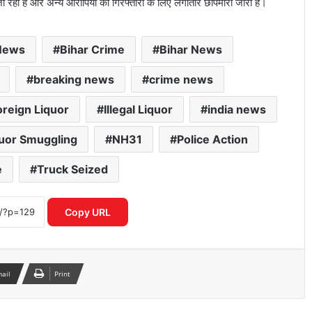
जा रही है और अन्य आरोपियों की गिरफ्तारी के लिए लगातार छापेमारी जारी है।
News
Bihar Crime
Bihar News
breaking news
crime news
oreign Liquor
Illegal Liquor
india news
uor Smuggling
NH31
Police Action
e
Truck Seized
छिंदवाड़ा में CM मोहन यादव का बड़ा एक्शन,
शिकायत मिलते ही CMHO, तहसीलदार और
पटवारी निलंबित
Copy URL
दिल्ली में खुलेंगे प्राइवेट यूनिवर्सिटी! कैबिनेट ने
दी बिल को मंजूरी, छात्रों को मिलेगा 25% सीट
आरक्षण
mail
Print
बिहार के सरकारी अस्पताल की व्यवस्था पर