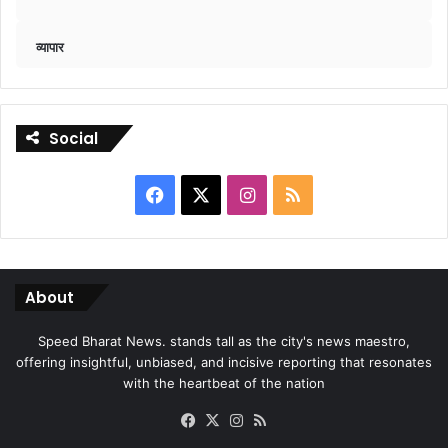
व्यापार
Social
Facebook
X
Instagram
RSS
About
Speed Bharat News. stands tall as the city's news maestro,
offering insightful, unbiased, and incisive reporting that resonates
with the heartbeat of the nation
Facebook
X
Instagram
RSS