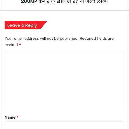
साथ
200MP कैमरे के साथ भारत में जल्द लॉन्च
भारत
में
जल्द
लॉन्च
Leave a Reply
Your email address will not be published.
Required fields are
marked
*
C
o
m
m
e
n
t
*
Name
*