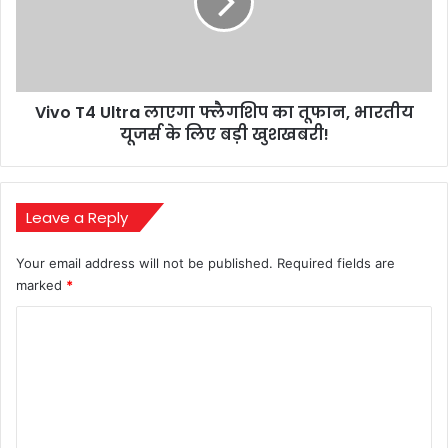
ने
फ्लैगशिप
बढ़ाई
का
विवाद
तूफान,
की
भारतीय
आग
यूजर्स
Vivo T4 Ultra लाएगा फ्लैगशिप का तूफान, भारतीय
के
लिए
यूजर्स के लिए बड़ी खुशखबरी!
बड़ी
खुशखबरी!
Leave a Reply
Your email address will not be published.
Required fields are
marked
*
C
o
m
m
e