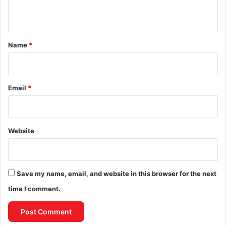
n
t
*
Name
*
Email
*
Website
Save my name, email, and website in this browser for the next
time I comment.