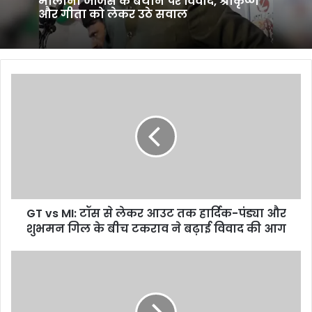
मौलाना जर्जिस के बयान पर विवाद, श्रीकृष्ण
और गीता को लेकर उठे सवाल
GT
vs
MI:
टॉस
से
लेकर
आउट
तक
हार्दिक-
GT vs MI: टॉस से लेकर आउट तक हार्दिक-पंड्या और
पंड्या
और
शुभमन गिल के बीच टकराव ने बढ़ाई विवाद की आग
शुभमन
गिल
Vivo
के
T4
बीच
Ultra
टकराव
लाएगा