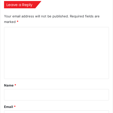
में
Leave a Reply
मचा
हलचल
Your email address will not be published.
Required fields are
marked
*
C
o
m
m
e
n
t
*
Name
*
Email
*