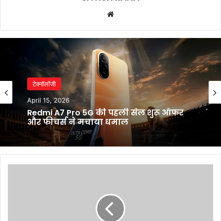
Website
टेक्नॉलॉजी
April 15, 2026
Redmi A7 Pro 5G की पहली सेल शुरू ऑफर
और फीचर्स ने मचाया धमाल
Amarnath
Yatra
2025:
डर
को
पीछे