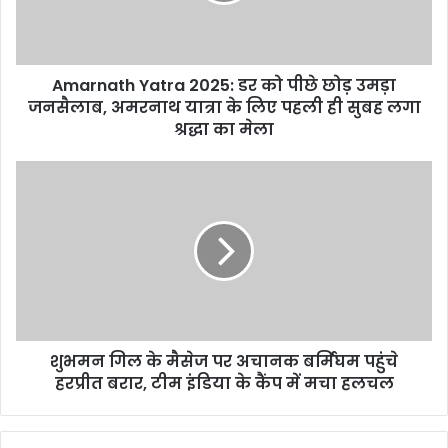
छोड़
उमड़ा
जनसैलाब,
Amarnath Yatra 2025: डर को पीछे छोड़ उमड़ा
अमरनाथ
यात्रा
जनसैलाब, अमरनाथ यात्रा के लिए पहली ही सुबह लगा
के
श्रद्धा का मेला
लिए
पहली
शुभमन
ही
गिल
सुबह
के
लगा
मैसेज
श्रद्धा
पर
का
अचानक
मेला
बर्मिंघम
पहुंचे
हरप्रीत
शुभमन गिल के मैसेज पर अचानक बर्मिंघम पहुंचे
बरार,
टीम
हरप्रीत बरार, टीम इंडिया के कैंप में मचा हलचल
इंडिया
के
कैंप