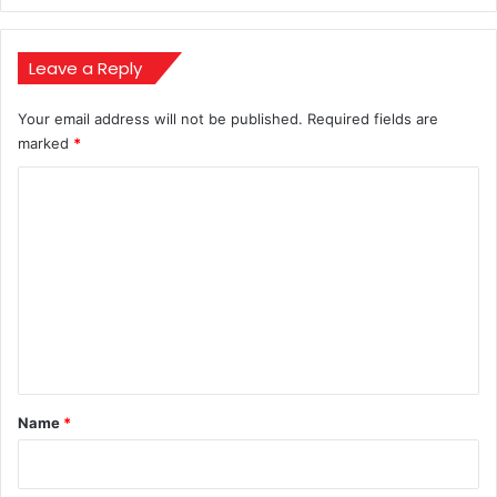
बॉस
ने
जमकर
Leave a Reply
लगाई
फटकार
Your email address will not be published.
Required fields are
marked
*
C
o
m
m
e
n
t
*
Name
*