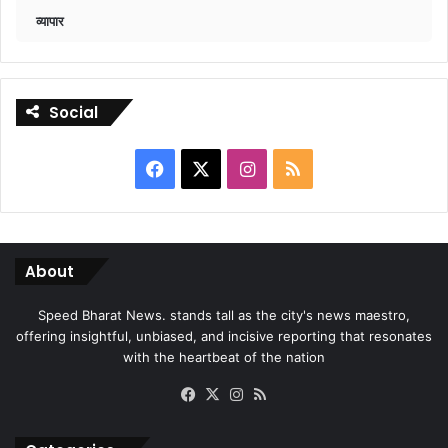
व्यापार
Social
Facebook
X
Instagram
RSS
About
Speed Bharat News. stands tall as the city's news maestro,
offering insightful, unbiased, and incisive reporting that resonates
with the heartbeat of the nation
Facebook
X
Instagram
RSS