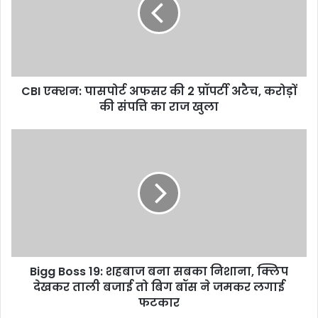
की
2
प्रॉपर्टी
अटैच,
करोड़ों
CBI एक्शन: पासपोर्ट अफसर की 2 प्रॉपर्टी अटैच, करोड़ों
की
संपत्ति
की संपत्ति का राज खुला
का
राज
Bigg
खुला
Boss
19:
शहबाज
बना
सबका
निशाना,
क्लिप
देखकर
Bigg Boss 19: शहबाज बना सबका निशाना, क्लिप
ताली
बजाई
देखकर ताली बजाई तो बिग बॉस ने जमकर लगाई
तो
फटकार
बिग