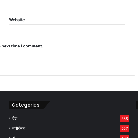
अटकलें, कांग्रेस ने मांगा शरद पवार से जवाब
Website
बिहार, झारखंड और पंजाब में ‘मजबूरी के
मुख्यमंत्री’ कैसे बने सियासी सिरदर्द?
e next time I comment.
असम सरकार का बड़ा फैसला, बहुविवाह करने
वाले सरकारी कर्मचारियों पर होगी सख्त कार्रवाई
Categories
देश
588
मनोरंजन
557
खेल