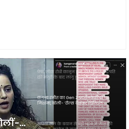
उठे सवाल
वक्फ संपत्तियों के UMEED पोर्टल पर रजिस्ट्रेशन
की अंतिम तारीख 30 जून, लाखों रिकॉर्ड अभी भी
प्रक्रिया में
कैलाश मानसरोवर यात्रा में अटके 52 भारतीय,
विदेश मंत्रालय ने जारी की अहम एडवाइजरी
पेपर लीक रोधी कानून हुआ और सख्त, राष्ट्रपति
की मंजूरी के बाद लागू हुए नए प्रावधान
कंगना रनौत का Gen Z प्रदर्शनकारियों पर
निशाना, बोलीं- ‘रील्स देखकर डिजिटल
डिटॉक्स की जरूरत पड़ गई’
बोलीं-
सुप्रिया सुले के बयान से बढ़ीं NDA में जाने की