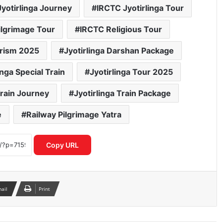
yotirlinga Journey
IRCTC Jyotirlinga Tour
ilgrimage Tour
IRCTC Religious Tour
rism 2025
Jyotirlinga Darshan Package
inga Special Train
Jyotirlinga Tour 2025
Train Journey
Jyotirlinga Train Package
e
Railway Pilgrimage Yatra
जींद से देश की पहली हाइड्रोजन ट्रेन को हरी झंडी
दिखाएंगे पीएम मोदी, तैयारियां तेज
Copy URL
भारत-पाक बैकडोर बातचीत पर विदेश मंत्रालय
का बड़ा बयान, विक्रम मिस्री ने किया रुख साफ
mail
Print
ओडिशा की नई स्कूली किताब में ‘निंबूड़ा-
निंबूड़ा’ से विवाद, पाठ्यक्रम की गुणवत्ता पर फिर