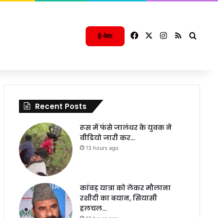
Facebook
X
Instagram
RSS
Searc
ई-पेपर
Recent Posts
रूस में फंसे जालंधर के युवक ने
वीडियो जारी कर…
13 hours ago
कांवड़ यात्रा को लेकर मौलाना
रशीदी का बयान, सियासी
हलचल…