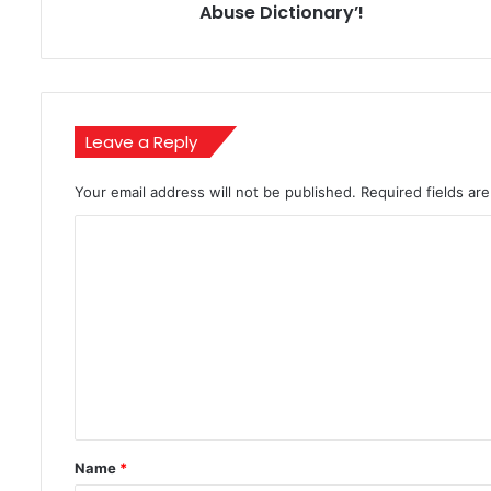
पढ़ाई
Abuse Dictionary’!
‘Farhana
Abuse
Dictionary’!
Leave a Reply
Your email address will not be published.
Required fields a
C
o
m
m
e
n
t
*
Name
*