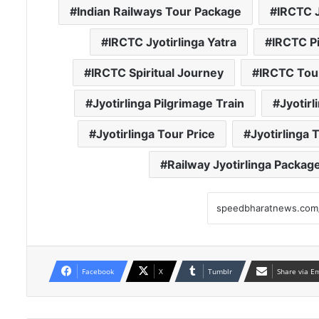
Indian Railways Tour Package
IRCTC J
IRCTC Jyotirlinga Yatra
IRCTC P
IRCTC Spiritual Journey
IRCTC Tou
Jyotirlinga Pilgrimage Train
Jyotirl
Jyotirlinga Tour Price
Jyotirlinga 
Railway Jyotirlinga Packag
Facebook
X
Tumblr
Share via E