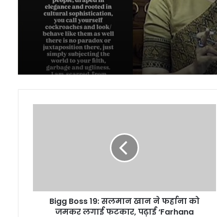
‘रील्स देखकर डिजिटल डिटॉ
जरूरत पड़ गई’
Bigg
Boss
19:
सलमान
खान
ने
फर्हाना
को
जमकर
Bigg Boss 19: सलमान खान ने फर्हाना को
लगाई
फटकार,
जमकर लगाई फटकार, पढ़ाई ‘Farhana