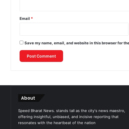
Email
*
Save my name, email, and website in this browser for th
About
Speed Bharat News. stands tall as the city's news maestro,
offering insightful, unbiased, and incisive reporting that
resonates with the heartbeat of the nation