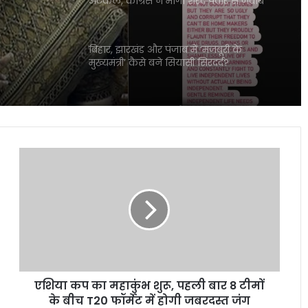
अटकलें, कांग्रेस ने मांगा शरद पवार से जवाब
क्स की
बिहार, झारखंड और पंजाब में ‘मजबूरी के
मुख्यमंत्री’ कैसे बने सियासी सिरदर्द?
असम सरकार का बड़ा फैसला, बहुविवाह करने
वाले सरकारी कर्मचारियों पर होगी सख्त कार्रवाई
एशिया
कप
जींद से देश की पहली हाइड्रोजन ट्रेन को हरी झंडी
का
दिखाएंगे पीएम मोदी, तैयारियां तेज
महाकुंभ
शुरू,
पहली
भारत-पाक बैकडोर बातचीत पर विदेश मंत्रालय
बार
का बड़ा बयान, विक्रम मिस्री ने किया रुख साफ
8
टीमों
एशिया कप का महाकुंभ शुरू, पहली बार 8 टीमों
के
ओडिशा की नई स्कूली किताब में ‘निंबूड़ा-
बीच
के बीच T20 फॉर्मेट में होगी जबरदस्त जंग