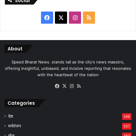
Social
Facebook
X
Instagram
RSS
About
Speed Bharat News. stands tall as the city's news maestro,
offering insightful, unbiased, and incisive reporting that resonates
with the heartbeat of the nation
Facebook
X
Instagram
RSS
Categories
देश
588
मनोरंजन
557
खेल
463