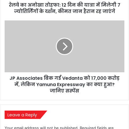
रेलवे का अनोखा तोहफा: 12 दिन की यात्रा में मिलेगी 7
मिलेगी
7
ज्योतिर्लिंगों के दर्शन, कीमत जान हैरान रह जाएंगे
ज्योतिर्लिंगों
के
JP
दर्शन,
Associates
कीमत
बिक
जान
गई
हैरान
Vedanta
रह
को
जाएंगे
17,000
करोड़
में,
JP Associates बिक गई Vedanta को 17,000 करोड़
लेकिन
Yamuna
में, लेकिन Yamuna Expressway का क्या हुआ?
Expressway
जानिए सस्पेंस
का
क्या
हुआ?
जानिए
Leave a Reply
सस्पेंस
Your email address will not be published.
Required fields are