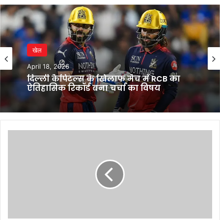
खेल
April 18, 2026
दिल्ली कैपिटल्स के खिलाफ मैच में RCB का
ऐतिहासिक रिकॉर्ड बना चर्चा का विषय
रेलवे
का
अनोखा
तोहफा:
12
दिन
की
यात्रा
में