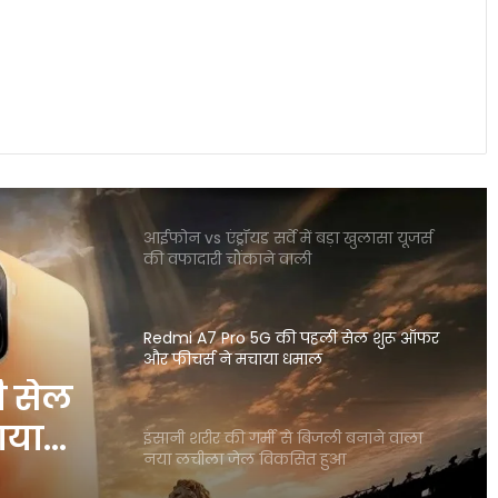
स्मार्टवॉच से होगा शरीर में माइक्रोप्लास्टिक का
पता नया रिसर्च चौंकाने वाला खुलासा
OpenAI CEO सैम ऑल्टमैन ने बच्चों के स्क्रीन
टाइम पर जताई गंभीर चिंता
आईफोन vs एंड्रॉयड सर्वे में बड़ा खुलासा यूजर्स
की वफादारी चौंकाने वाली
Redmi A7 Pro 5G की पहली सेल शुरू ऑफर
और फीचर्स ने मचाया धमाल
ी सेल
ाया
इंसानी शरीर की गर्मी से बिजली बनाने वाला
नया लचीला जेल विकसित हुआ