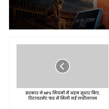
सरकार
ने
NPS
नियमों
में
अहम
सुधार
किए,
रिटायरमेंट
सरकार ने NPS नियमों में अहम सुधार किए,
फंड
में
रिटायरमेंट फंड में मिली नई लचीलापन
मिली
नई