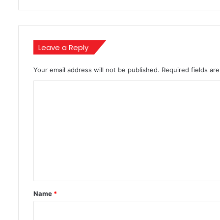
लचीलापन
Leave a Reply
Your email address will not be published.
Required fields a
C
o
m
m
e
n
t
*
Name
*