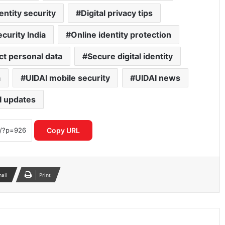
dentity security
Digital privacy tips
curity India
Online identity protection
ct personal data
Secure digital identity
a
UIDAI mobile security
UIDAI news
I updates
गलत UPI ट्रांजेक्शन हो गया? घबराएं नहीं, इन 4
तरीकों से वापस पा सकते हैं अपना पैसा
Copy URL
Motorola Signature 50MP क्वाड कैमरा
फोन ने फ्लैगशिप मार्केट में मचाई हलचल
mail
Print
I4C का नया मॉडल साइबर अपराधियों पर
रियल टाइम एक्शन से बचाए गए हजारों करोड़