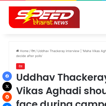
Home
/
देश
/
Uddhav Thackeray interview | ‘Maha Vikas Ag
decide after polls’
देश
Facebook
Uddhav Thackeray
X
Vikas Aghadi sho
Reddit
face during campa
Messenger