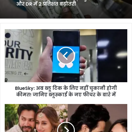
और DR में 2 प्रतिशत बढ़ोतरी
BlueSky:
अब
ब्लू
टिक
के
लिए
नहीं
चुकानी
होगी
BlueSky: अब ब्लू टिक के लिए नहीं चुकानी होगी
कीमत!
जानिए
कीमत! जानिए ब्लूस्काई के नए फीचर के बारे में
ब्लूस्काई
के
Varun
नए
Dhawan
फीचर
Birthday:
के
बास्केटबॉल
बारे
कोर्ट