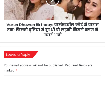
में
से
बारात
तक!
फिल्मी
Varun Dhawan Birthday: बास्केटबॉल कोर्ट से बारात
दुनिया
से
तक! फिल्मी दुनिया से दूर थी वो लड़की जिससे वरुण ने
दूर
रचाई शादी
थी
वो
लड़की
जिससे
Leave a Reply
वरुण
ने
Your email address will not be published.
Required fields are
रचाई
marked
*
शादी
C
o
m
m