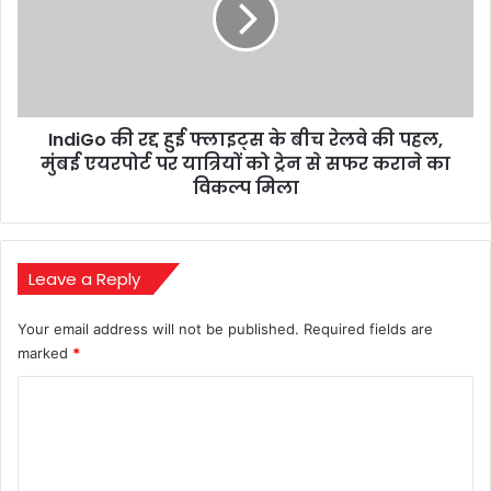
जोर
फ्लाइट्स
के
बीच
रेलवे
की
IndiGo की रद्द हुई फ्लाइट्स के बीच रेलवे की पहल,
पहल,
मुंबई
मुंबई एयरपोर्ट पर यात्रियों को ट्रेन से सफर कराने का
एयरपोर्ट
विकल्प मिला
पर
यात्रियों
को
ट्रेन
Leave a Reply
से
सफर
Your email address will not be published.
Required fields are
कराने
marked
*
का
विकल्प
C
मिला
o
m