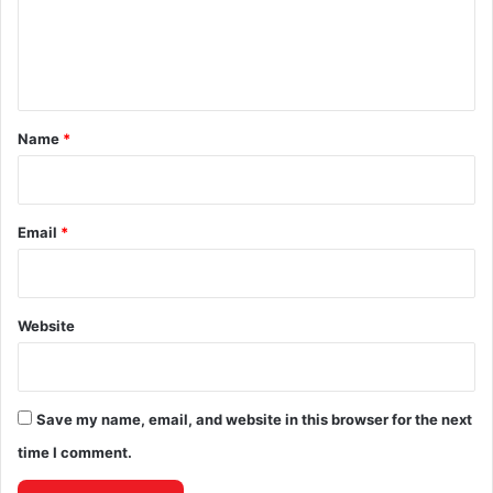
m
e
n
t
*
Name
*
Email
*
Website
Save my name, email, and website in this browser for the next
time I comment.