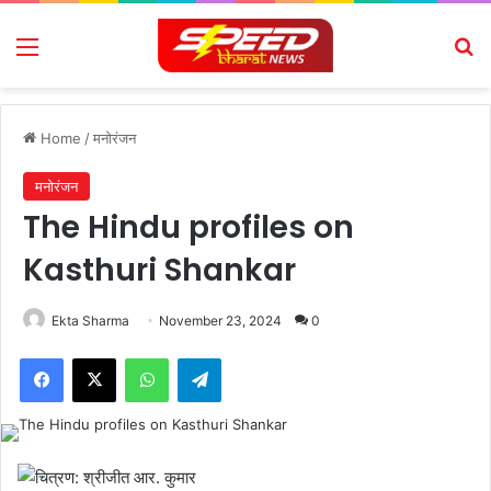
Menu
Se
Home
/
मनोरंजन
मनोरंजन
The Hindu profiles on
Kasthuri Shankar
Ekta Sharma
November 23, 2024
0
Facebook
X
WhatsApp
Telegram