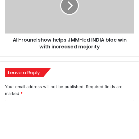
helps
JMM-
led
INDIA
bloc
win
All-round show helps JMM-led INDIA bloc win
with
increased
with increased majority
majority
Leave a Reply
Your email address will not be published.
Required fields are
marked
*
C
o
m
m