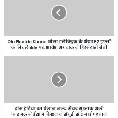
Share:
ओला
इलेक्ट्रिक
के
शेयर
52
हफ्तों
Ola Electric Share: ओला इलेक्ट्रिक के शेयर 52 हफ्तों
के
निचले
के निचले स्तर पर, भावेश अग्रवाल ने हिस्सेदारी बेची
स्तर
पर,
टीम
भावेश
इंडिया
अग्रवाल
का
ने
ऐलान
हिस्सेदारी
जल्द,
बेची
सैयद
मुश्ताक
अली
फाइनल
टीम इंडिया का ऐलान जल्द, सैयद मुश्ताक अली
में
ईशान
फाइनल में ईशान किशन ने सेंचुरी से बनाई पहचान