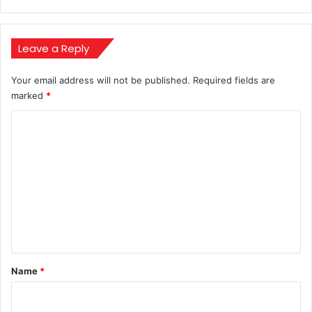
किशन
ने
सेंचुरी
से
Leave a Reply
बनाई
पहचान
Your email address will not be published.
Required fields are
marked
*
C
o
m
m
e
n
t
*
Name
*