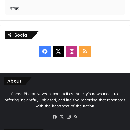
व्यापार
Social
Facebook
X
Instagram
RSS
About
Speed Bharat News. stands tall as the city's news maestro,
offering insightful, unbiased, and incisive reporting that resonates
with the heartbeat of the nation
Facebook
X
Instagram
RSS