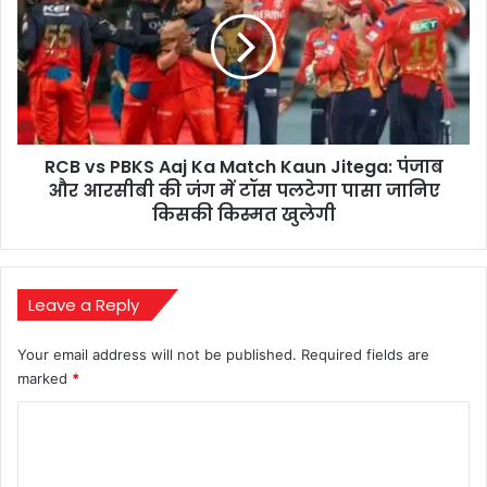
लिया
PBKS
नया
Aaj
मोड़
Ka
Match
Kaun
Jitega:
पंजाब
RCB vs PBKS Aaj Ka Match Kaun Jitega: पंजाब
और
आरसीबी
और आरसीबी की जंग में टॉस पलटेगा पासा जानिए
की
किसकी किस्मत खुलेगी
जंग
में
टॉस
पलटेगा
Leave a Reply
पासा
जानिए
Your email address will not be published.
Required fields are
किसकी
marked
*
किस्मत
खुलेगी
C
o
m