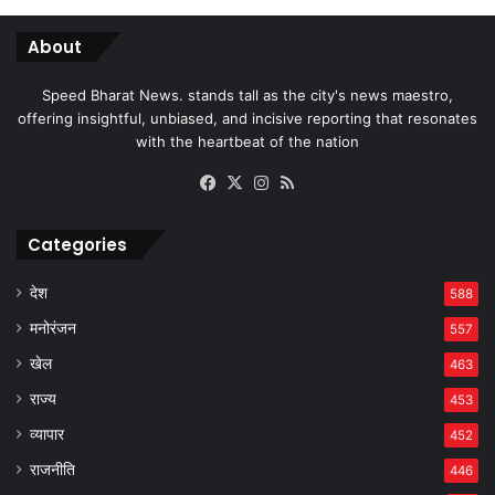
About
Speed Bharat News. stands tall as the city's news maestro,
offering insightful, unbiased, and incisive reporting that resonates
with the heartbeat of the nation
Facebook
X
Instagram
RSS
Categories
देश
588
मनोरंजन
557
खेल
463
राज्य
453
व्यापार
452
राजनीति
446