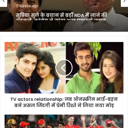
3 weeks ago
सुप्रिया सुले के बयान से बढ़ीं NDA में जाने की
अटकलें, कांग्रेस ने मांगा शरद पवार से जवाब
TV
actors
relationship:
जब
ऑनस्क्रीन
भाई-
बहन
बने
असल
TV actors relationship: जब ऑनस्क्रीन भाई-बहन
जिंदगी
में
बने असल जिंदगी में प्रेमी रिश्ते ने लिया नया मोड़
प्रेमी
रिश्ते
RCB
ने
vs