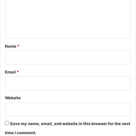
m
e
n
t
*
Name
*
Email
*
Website
Save my name, email, and website in this browser for the next
time I comment.