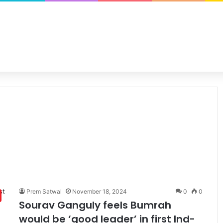
Prem Satwal
November 18, 2024
0
0
Sourav Ganguly feels Bumrah
would be ‘good leader’ in first Ind-