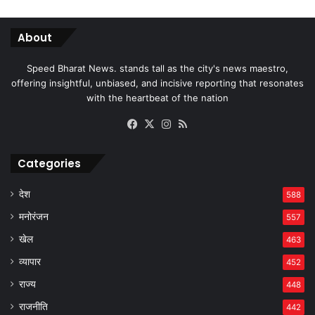
About
Speed Bharat News. stands tall as the city's news maestro,
offering insightful, unbiased, and incisive reporting that resonates
with the heartbeat of the nation
Facebook
X
Instagram
RSS
Categories
देश
588
मनोरंजन
557
खेल
463
व्यापार
452
राज्य
448
राजनीति
442