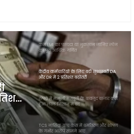
शेयर बाजार में भारी गिरावट सेंसेक्स 900 अंक
टूटा निफ्टी पर भी दबाव जारी
कम EMI का फायदा या नुकसान जानिए लोन
का पूरा आर्थिक गणित
केंद्रीय कर्मचारियों के लिए बड़ी खुशखबरी DA
और DR में 2 प्रतिशत बढ़ोतरी
़ी
रतिशत
रुपये में मामूली मजबूती के बावजूद बाजार क्यों
हुआ लाल निशान में बंद
TCS नासिक ब्रांच केस में धर्मांतरण और शोषण
के गंभीर आरोप सामने आए