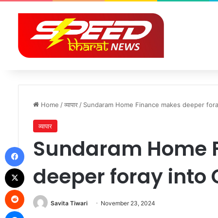
Home
/
व्यापार
/
Sundaram Home Finance makes deeper foray
व्यापार
Sundaram Home F
Facebook
deeper foray into
X
Reddit
Savita Tiwari
November 23, 2024
Messenger