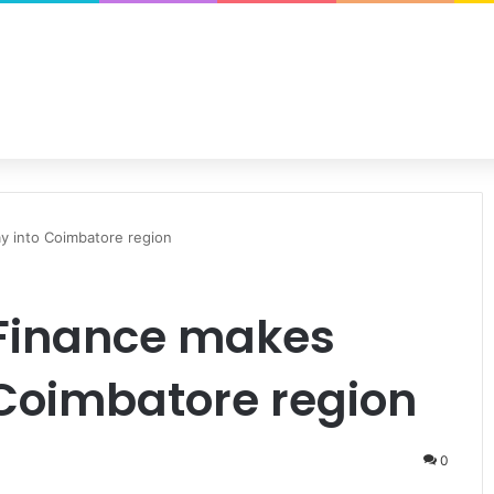
 into Coimbatore region
inance makes
 Coimbatore region
0