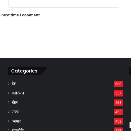
e next time I comment.
बाजार गिरा लेकिन इन कंपनियों ने निवेशकों
को बना दिया करोड़पति जैसी कमाई
Categories
देश
588
मनोरंजन
557
खेल
463
राज्य
453
व्यापार
452
राजनीति
446