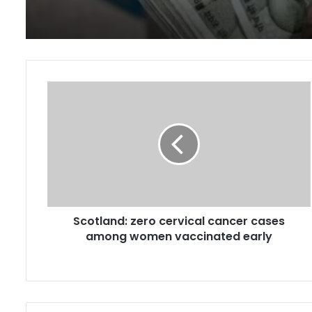
Scotland:
zero
cervical
cancer
cases
among
women
vaccinated
early
Scotland: zero cervical cancer cases
among women vaccinated early