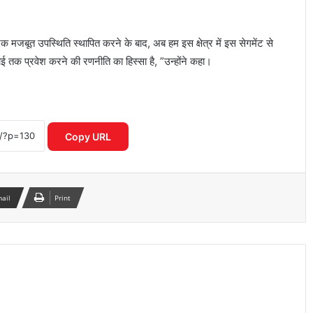
 मजबूत उपस्थिति स्थापित करने के बाद, अब हम इस क्षेत्र में इस सेगमेंट से
हराई तक प्रवेश करने की रणनीति का हिस्सा है, ”उन्होंने कहा।
Mirae Asset Consumer Fund ने निवेशकों
को दिया 25 प्रतिशत तक का दमदार रिटर्न
Copy URL
शेयर बाजार में विदेशी निवेशकों की भारी
बिकवाली से मचा हड़कंप लगातार निकासी जारी
mail
Print
इलेक्ट्रिक कारें क्यों होती हैं ज्यादा भारी? जानिए
वजन के फायदे और नुकसान
पोस्ट ऑफिस आरडी में ₹3600 निवेश पर कितना
मिलेगा रिटर्न जानकर रह जाएंगे