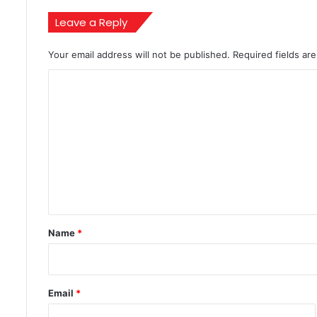
Leave a Reply
Your email address will not be published.
Required fields a
C
o
m
m
e
n
t
*
Name
*
Email
*