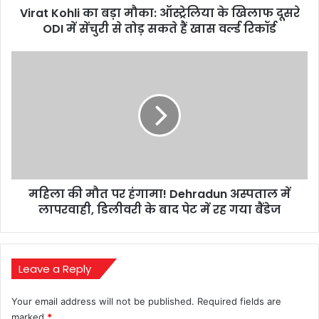
Virat Kohli का बड़ा मौका: ऑस्ट्रेलिया के खिलाफ दूसरे
ODI
में
ODI में सेंचुरी से तोड़ सकते हैं खास वर्ल्ड रिकॉर्ड
सेंचुरी
से
महिला
तोड़
की
सकते
मौत
हैं
पर
खास
हंगामा!
वर्ल्ड
Dehradun
रिकॉर्ड
अस्पताल
में
लापरवाही,
महिला की मौत पर हंगामा! Dehradun अस्पताल में
डिलीवरी
के
लापरवाही, डिलीवरी के बाद पेट में रह गया बैंडेज
बाद
पेट
में
रह
Leave a Reply
गया
बैंडेज
Your email address will not be published.
Required fields are
marked
*