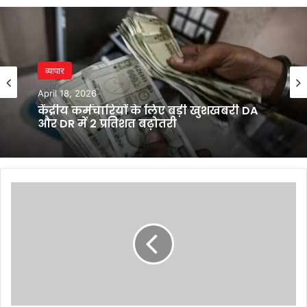
व्यापार
April 18, 2026
केंद्रीय कर्मचारियों के लिए बड़ी खुशखबरी DA
और DR में 2 प्रतिशत बढ़ोतरी
Virat
Kohli
का
बड़ा
मौका:
ऑस्ट्रेलिया
के
खिलाफ
दूसरे