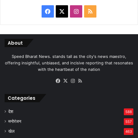
Facebook
X
Instagram
RSS
About
Speed Bharat News. stands tall as the city's news maestro,
offering insightful, unbiased, and incisive reporting that resonates
with the heartbeat of the nation
Facebook
X
Instagram
RSS
Categories
देश
588
मनोरंजन
557
खेल
463