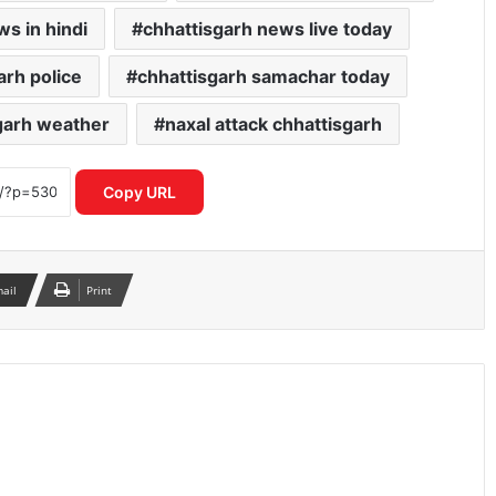
ws in hindi
chhattisgarh news live today
जींद से देश की पहली हाइड्रोजन ट्रेन को हरी झंडी
दिखाएंगे पीएम मोदी, तैयारियां तेज
arh police
chhattisgarh samachar today
garh weather
naxal attack chhattisgarh
भारत-पाक बैकडोर बातचीत पर विदेश मंत्रालय
का बड़ा बयान, विक्रम मिस्री ने किया रुख साफ
Copy URL
ओडिशा की नई स्कूली किताब में ‘निंबूड़ा-
निंबूड़ा’ से विवाद, पाठ्यक्रम की गुणवत्ता पर फिर
उठे सवाल
mail
Print
वक्फ संपत्तियों के UMEED पोर्टल पर रजिस्ट्रेशन
की अंतिम तारीख 30 जून, लाखों रिकॉर्ड अभी भी
प्रक्रिया में
कैलाश मानसरोवर यात्रा में अटके 52 भारतीय,
विदेश मंत्रालय ने जारी की अहम एडवाइजरी