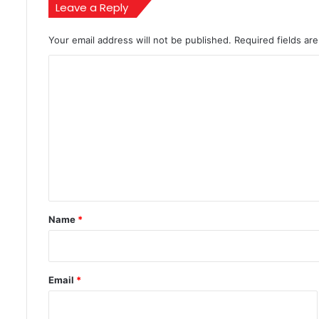
Leave a Reply
देगा
ये
राजा
Your email address will not be published.
Required fields a
C
o
m
m
e
n
t
*
Name
*
Email
*