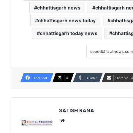
chhattisgarh news
chhattisgarh ne
chhattisgarh news today
chhattisg
chhattisgarh today news
chhattis
Facebook
X
Tumblr
Share via E
SATISH RANA
Website