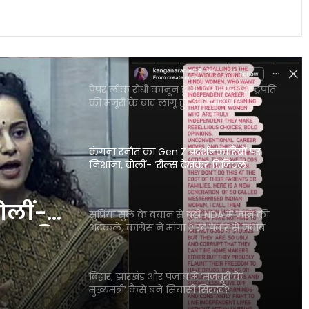
पेपर लीक रोधी कानून हुआ और सख्त, राष्ट्रपति
की मंजूरी के बाद लागू हुए नए प्रावधान
कंगना रनौत का Gen Z प्रदर्शनकारियों पर
निशाना, बोलीं- ‘रील्स देखकर डिजिटल
डिटॉक्स की जरूरत पड़ गई’
सुप्रिया सुले के बयान से बढ़ीं NDA में जाने की
अटकलें, कांग्रेस ने मांगा शरद पवार से जवाब
 NDA में
मांगा
बिहार, झारखंड और पंजाब में ‘मजबूरी के
मुख्यमंत्री’ कैसे बने सियासी सिरदर्द?
असम सरकार का बड़ा फैसला, बहुविवाह करने
वाले सरकारी कर्मचारियों पर होगी सख्त कार्रवाई
बोलीं-