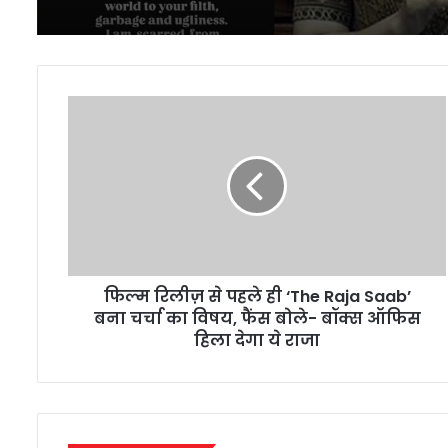
‘रील्स देखकर डिजिटल डिटॉ
जरूरत पड़ गई’
फिल्म
रिलीज़
से
पहले
ही
‘The
Raja
Saab’
बना
फिल्म रिलीज़ से पहले ही ‘The Raja Saab’
चर्चा
का
बना चर्चा का विषय, फैंस बोले- बॉक्स ऑफिस
विषय,
हिला देगा ये राजा
फैंस
बोले-
बॉक्स
ऑफिस
हिला