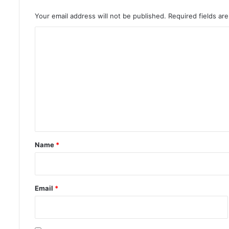
Your email address will not be published.
Required fields a
C
o
m
m
e
n
t
*
Name
*
Email
*