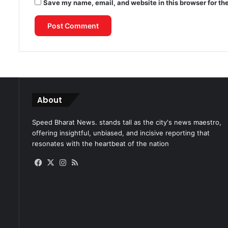
Save my name, email, and website in this browser for th
About
Speed Bharat News. stands tall as the city's news maestro,
offering insightful, unbiased, and incisive reporting that
resonates with the heartbeat of the nation
Facebook
X
Instagram
RSS