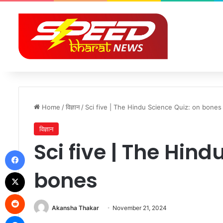
Home
/
विज्ञान
/
Sci five | The Hindu Science Quiz: on bones
विज्ञान
Sci five | The Hind
Facebook
bones
X
Reddit
Akansha Thakar
November 21, 2024
Messenger