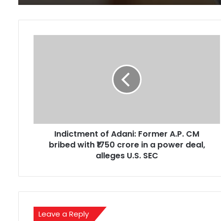
Indictment
of
Adani:
Former
A.P.
CM
bribed
with
₹1750
Indictment of Adani: Former A.P. CM
crore
in
bribed with ₹1750 crore in a power deal,
a
alleges U.S. SEC
power
deal,
alleges
U.S.
SEC
Leave a Reply