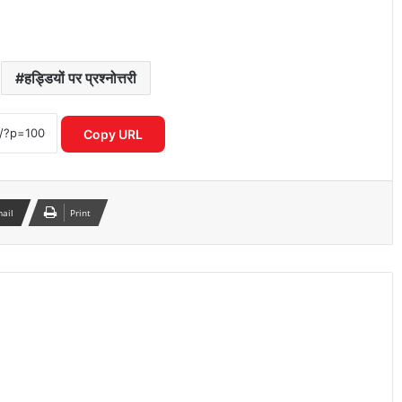
हड्डियों पर प्रश्नोत्तरी
V. Narayanan assumes charge as new
ISRO chief, succeeding S. Somanath
Copy URL
A Konkan secret, the sada needs more
light
mail
Print
Blue Origin pushes back first launch of
giant New Glenn rocket
IMD: India’s weather tracker turns 150
years old