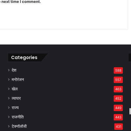
e next time I comment.
Private US, Japanese lunar landers
launch on single rocket
Categories
देश
588
मनोरंजन
557
खेल
463
व्यापार
452
राज्य
449
राजनीति
443
टेक्नॉलॉजी
431