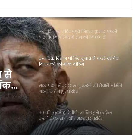
The discrepancy between satellite
data of farm fires and air pollution |
Explained
जन्मदिन पर मंदिर पहुंचे निशांत कुमार, पहली
बार विधान परिषद में संभाली जिम्मेदारी
कर्नाटक विधान परिषद चुनाव से पहले कांग्रेस
विधायकों की मॉक वोटिंग
 से
मॉक
मध्य प्रदेश में UCC लागू करने की तैयारी समिति
गठन से तेज हुई प्रक्रिया
30 की उम्र में हाई बीपी! जानिए इसे कंट्रोल
करने के आसान और असरदार तरीके