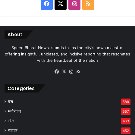
Facebook
X
Instagram
RSS
About
Speed Bharat News. stands tall as the city's news maestro,
offering insightful, unbiased, and incisive reporting that resonates
with the heartbeat of the nation
Facebook
X
Instagram
RSS
Categories
देश
588
मनोरंजन
557
खेल
463
व्यापार
452