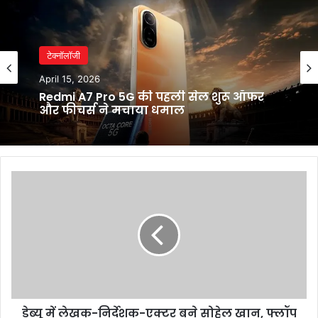
टेक्नॉलॉजी
April 15, 2026
Redmi A7 Pro 5G की पहली सेल शुरू ऑफर
और फीचर्स ने मचाया धमाल
डेब्यू
में
लेखक-
निर्देशक-
एक्टर
बने
सोहेल
खान,
फ्लॉप
डेब्यू में लेखक-निर्देशक-एक्टर बने सोहेल खान, फ्लॉप
के