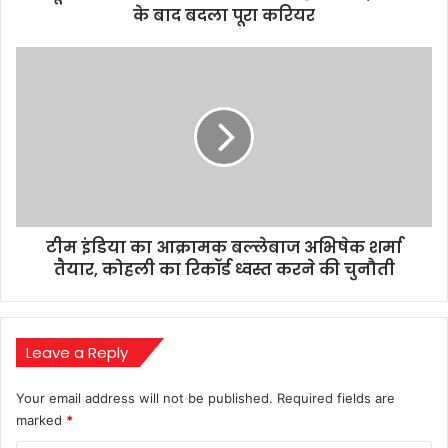
बाद
के बाद बदला पूरा करियर
बदला
पूरा
टीम
करियर
इंडिया
का
आक्रामक
बल्लेबाज
अभिषेक
शर्मा
तैयार,
कोहली
टीम इंडिया का आक्रामक बल्लेबाज अभिषेक शर्मा
का
रिकॉर्ड
तैयार, कोहली का रिकॉर्ड ध्वस्त करने की चुनौती
ध्वस्त
करने
की
चुनौती
Leave a Reply
Your email address will not be published.
Required fields are
marked
*