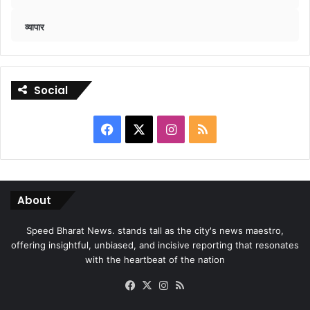
व्यापार
Social
Facebook
X
Instagram
RSS
About
Speed Bharat News. stands tall as the city's news maestro,
offering insightful, unbiased, and incisive reporting that resonates
with the heartbeat of the nation
Facebook
X
Instagram
RSS