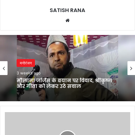
SATISH RANA
Website
मनोरंजन
3 weeks ago
मौलाना जर्जिस के बयान पर विवाद, श्रीकृष्ण
और गीता को लेकर उठे सवाल
श्रीराम
जन्मभूमि
के
मुख्य