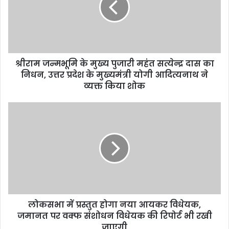
पुजारी
महंत
सत्येन्द्र
दास
का
श्रीराम जन्मभूमि के मुख्य पुजारी महंत सत्येन्द्र दास का
निधन,
उत्तर
निधन, उत्तर प्रदेश के मुख्यमंत्री योगी आदित्यनाथ ने
प्रदेश
व्यक्त किया शोक
के
मुख्यमंत्री
लोकसभा
योगी
में
आदित्यनाथ
प्रस्तुत
ने
होगा
व्यक्त
नया
किया
आयकर
शोक
विधेयक,
जमानत
पर
लोकसभा में प्रस्तुत होगा नया आयकर विधेयक,
वक्फ
संशोधन
जमानत पर वक्फ संशोधन विधेयक की रिपोर्ट भी रखी
विधेयक
जाएगी