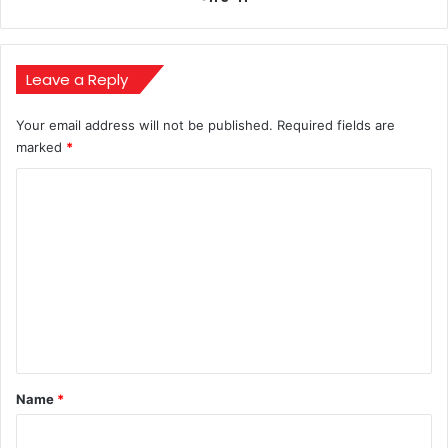
की
रिपोर्ट
भी
रखी
Leave a Reply
जाएगी
Your email address will not be published.
Required fields are
marked
*
C
o
m
m
e
n
t
*
Name
*