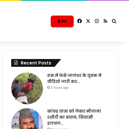
Facebook
X
Instagram
RSS
Searc
ई-पेपर
Recent Posts
रूस में फंसे जालंधर के युवक ने
वीडियो जारी कर…
2 hours ago
कांवड़ यात्रा को लेकर मौलाना
रशीदी का बयान, सियासी
हलचल…