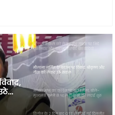
बिश्नोई गैंग ने ली जिम्मेदारी; इलाके में दहशत
पंजाब की इस योजना ने गंभीर बीमारियों से
जूझते परिवारों को बड़ी राहत दी
बागपत में केले को लेकर बीच सड़क पर भिड़े
दुकानदार और ग्राहक, मारपीट का वीडियो
वायरल
मौलाना जर्जिस के बयान पर विवाद, श्रीकृष्ण और
गीता को लेकर उठे सवाल
विवाद,
उठे
भगवंत मान का कांग्रेस पर बड़ा हमला, बोले-
मुख्यमंत्री बनने से पहले ही कुर्सी की लड़ाई शुरू
रिलीज के 2 दिन बाद OTT से हटाई गई दिलजीत