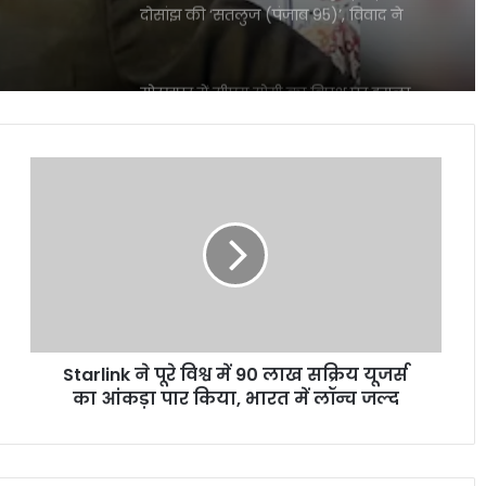
दोसांझ की ‘सतलुज (पंजाब 95)’, विवाद ने
पकड़ा राजनीतिक रंग
गोरखपुर में सीएम योगी का विपक्ष पर हमला,
राजनीति पर दिया बड़ा संदेश
Starlink
यमुना सफाई अभियान में उतरी सरकार, क्या
ने
बदलेगी नदी की तस्वीर?
पूरे
विश्व
में
90
‘भारत भाग्य विधाता’ की बॉक्स ऑफिस पर
लाख
फीकी शुरुआत, पहले दिन कंगना रनौत की
सक्रिय
फिल्म ने कमाए सिर्फ 1 करोड़ रुपये
यूजर्स
Starlink ने पूरे विश्व में 90 लाख सक्रिय यूजर्स
का
₹370 की बिरयानी विवाद में बढ़ीं प्रणित मोरे-
आंकड़ा
का आंकड़ा पार किया, भारत में लॉन्च जल्द
हिमांशु जांगड़ा की मुश्किलें, NCW ने भेजा समन
पार
किया,
भारत
दिल्ली में गुरु रंधावा के जिम पर फायरिंग, लॉरेंस