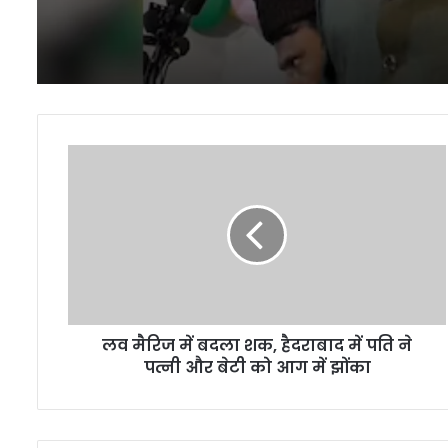
लव
मैरिज
में
बदला
शक,
हैदराबाद
में
पति
ने
लव मैरिज में बदला शक, हैदराबाद में पति ने
पत्नी
और
पत्नी और बेटी को आग में झोंका
बेटी
को
आग