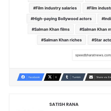
Film industry salaries
Film indus
High-paying Bollywood actors
Ind
Salman Khan films
Salman Khan m
Salman Khan riches
Star act
Facebook
X
Tumblr
Share via E
SATISH RANA