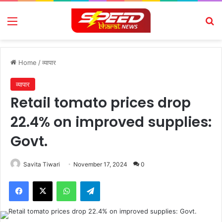
Menu
Se
Home
/
व्यापार
व्यापार
Retail tomato prices drop
22.4% on improved supplies:
Govt.
Savita Tiwari
November 17, 2024
0
Facebook
X
WhatsApp
Telegram