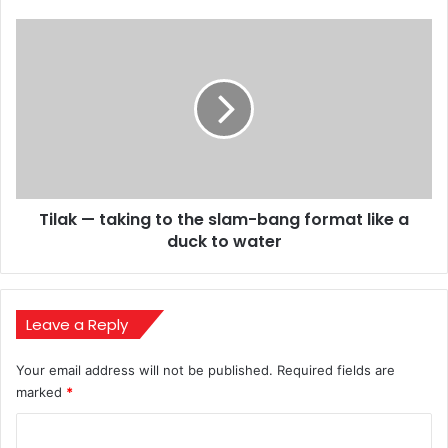
Tilak
—
taking
to
the
slam-
bang
format
like
Tilak — taking to the slam-bang format like a
a
duck
duck to water
to
water
Leave a Reply
Your email address will not be published.
Required fields are
marked
*
C