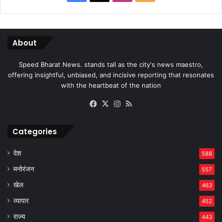
About
Speed Bharat News. stands tall as the city's news maestro,
offering insightful, unbiased, and incisive reporting that resonates
with the heartbeat of the nation
Facebook
X
Instagram
RSS
Categories
देश
588
मनोरंजन
557
खेल
463
व्यापार
452
राज्य
443