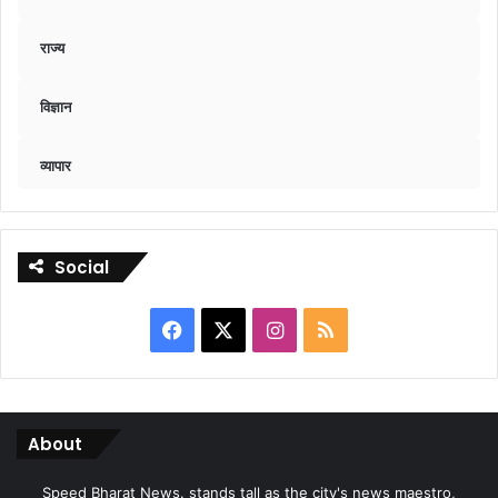
राज्य
विज्ञान
व्यापार
Social
Facebook
X
Instagram
RSS
About
Speed Bharat News. stands tall as the city's news maestro,