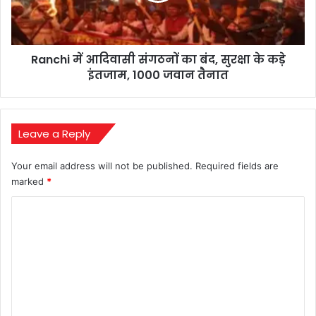
सुरक्षा
के
कड़े
Ranchi में आदिवासी संगठनों का बंद, सुरक्षा के कड़े
इंतजाम,
1000
इंतजाम, 1000 जवान तैनात
जवान
तैनात
Leave a Reply
Your email address will not be published.
Required fields are
marked
*
C
o
m
m
e
n