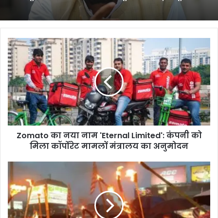
Zomato
का
नया
नाम
'Eternal
Limited':
कंपनी
को
मिला
Zomato का नया नाम 'Eternal Limited': कंपनी को
कॉर्पोरेट
मामलों
मिला कॉर्पोरेट मामलों मंत्रालय का अनुमोदन
मंत्रालय
का
Ranchi
अनुमोदन
में
आदिवासी
संगठनों
का
बंद,