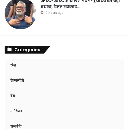
JPSC-JSSC आंदोलन पर पप्पू यादव का बड़ा
बयान, हेमंत सरकार…
19 hours ago
Categories
खेल
टेक्नॉलॉजी
देश
मनोरंजन
राजनीति