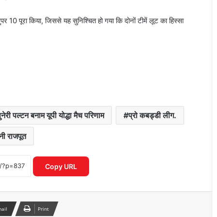
ुपर 10 पूरा किया, जिससे यह सुनिश्चित हो गया कि दोनों टीमें लूट का हिस्सा
ICC महिला T20 वर्ल्ड कप 2026 में रिकॉर्ड
इनामी राशि ने बढ़ाया रोमांच
ुनेरी पल्टन बनाम यूपी योद्धा मैच परिणाम
प्रो कबड्डी लीग.
नी राजपूत
IPL नियम उल्लंघन का शक राजस्थान रॉयल्स
मैनेजर पर एक्शन की मांग तेज
Copy URL
आईपीएल 2026: आखिरी गेंद पर लखनऊ की
रोमांचक जीत, केकेआर को झटका
mail
Print