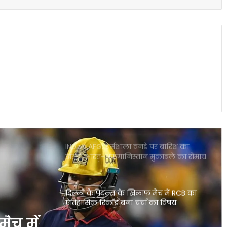
CSK के लिए बड़ी राहत डेवाल्ड ब्रेविस फिट
दिल्ली कैपिटल्स के खिलाफ वापसी तय
राजस्थान बनाम मुंबई हाईवोल्टेज मुकाबला आज
गुवाहाटी में कौन मारेगा बाजी
IND vs AFG: धर्मशाला वनडे पर बारिश का
खतरा, भारत-अफगानिस्तान मुकाबले का रोमांच
पड़ सकता है फीका
दिल्ली कैपिटल्स के खिलाफ मैच में RCB का
ऐतिहासिक रिकॉर्ड बना चर्चा का विषय
IPL 2026 पॉइंट्स टेबल में बड़ा उलटफेर प्लेऑफ
रेस हुई बेहद रोमांचक