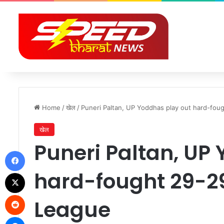
Home
/
खेल
/
Puneri Paltan, UP Yoddhas play out hard-foug
खेल
Puneri Paltan, UP
Facebook
hard-fought 29-29
X
Reddit
League
Messenger