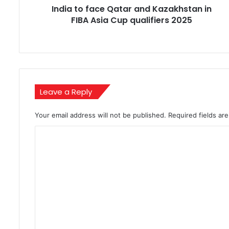
India to face Qatar and Kazakhstan in
Cup
qualifiers
FIBA Asia Cup qualifiers 2025
2025
Leave a Reply
Your email address will not be published.
Required fields a
C
o
m
m
e
n
t