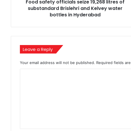
Food safety officials seize 19,268 litres of
and
Kelvey
substandard Brislehri and Kelvey water
water
bottles in Hyderabad
bottles
in
Hyderabad
Leave a Reply
Your email address will not be published.
Required fields a
C
o
m
m
e
n
t