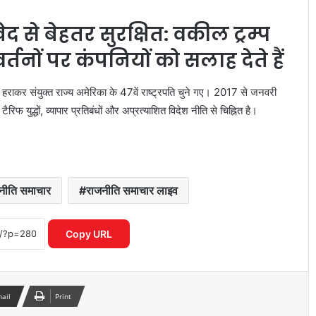
ेद से बेहतर सुरक्षित: वकील ट्रम्प
नों पर कंपनियों को सलाह देते हैं
ो हराकर संयुक्त राज्य अमेरिका के 47वें राष्ट्रपति चुने गए। 2017 से जनवरी
 युद्धों, व्यापार प्रतिबंधों और अप्रत्याशित विदेश नीति से चिह्नित है।
नीति समाचार
राजनीति समाचार लाइव
ट्रेन के खाने को लेकर रेल मंत्री का बड़ा दावा,
सिर्फ 0.0008% शिकायतें
Copy URL
PM मोदी का वीडियो प्रतिबंधित होने के मामले में
Meta की बढ़ीं मुश्किलें, MeitY सचिव से हुई
अहम बैठक
mail
Print