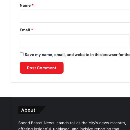
*
Name
*
Email
*
Save my name, email, and website in this browser for th
About
Speed Bharat News. stands tall as the city's news maestro,
offering insightful, unbiased, and incisive reporting that