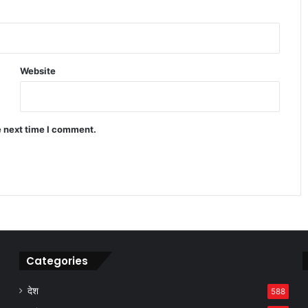
कांवड़ यात्रा को लेकर मौलाना रशीदी का बयान,
सियासी हलचल तेज
Website
JPSC-JSSC आंदोलन पर पप्पू यादव का बड़ा
बयान, हेमंत सरकार का किया जिक्र
e next time I comment.
लखनऊ के पारा में छात्रा की हत्या से सनसनी,
आरोपी मौके से पकड़ा गया
Categories
देश
588