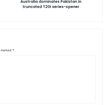
Australia dominates Pakistan in
पंजाब विधानसभा में विवाद, गनीव कौर मजीठिया
truncated T20I series-opener
से कथित अभद्रता पर अकाली दल ने उठाए
सवाल
DTC ने शुरू की नई बस सेवा, नरेला और
बाकनेर के यात्रियों को मिलेगी बड़ी राहत
बांकीपुर उपचुनाव में हार के बाद RJD में बढ़ी
अंदरूनी कलह, नेताओं के बीच तेज हुई
re marked
*
बयानबाजी
लुधियाना में कांग्रेस मंच पर हंगामा, भूपेश बघेल
के खिलाफ विरोध
रूस में फंसे जालंधर के युवक ने वीडियो जारी कर
एजेंट पर लगाए गंभीर आरोप