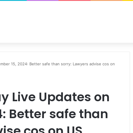
mber 15, 2024: Better safe than sorry: Lawyers advise cos on
ay Live Updates on
: Better safe than
vise cos on US