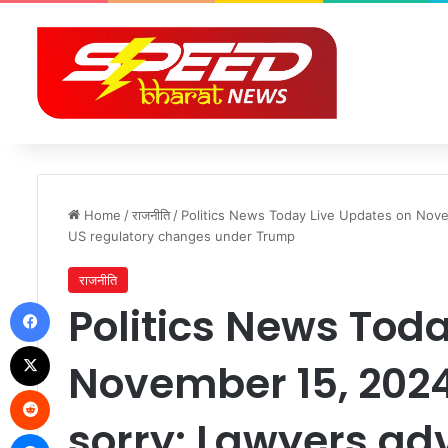
Home
/
राजनीति
/
Politics News Today Live Updates on Nove
US regulatory changes under Trump
राजनीति
Facebook
Politics News Tod
X
November 15, 2024
Reddit
sorry: Lawyers ad
Messenger