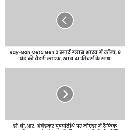
Ban
Meta
Gen
2
स्मार्ट
ग्लास
भारत
में
Ray-Ban Meta Gen 2 स्मार्ट ग्लास भारत में लॉन्च, 8
लॉन्च,
8
घंटे की बैटरी लाइफ, खास AI फीचर्स के साथ
घंटे
की
डॉ.
बैटरी
बी.आर.
लाइफ,
अंबेडकर
खास
पुण्यतिथि
AI
पर
फीचर्स
नोएडा
के
में
साथ
ट्रैफिक
डायवर्जन,
डॉ. बी.आर. अंबेडकर पुण्यतिथि पर नोएडा में ट्रैफिक
एक्सप्रेसवे