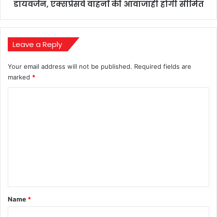
वाहनों
डायवर्जन, एक्सप्रेसवे वाहनों की आवाजाही होगी सीमित
की
आवाजाही
होगी
सीमित
Leave a Reply
Your email address will not be published.
Required fields are
marked
*
C
o
m
m
e
n
t
*
Name
*