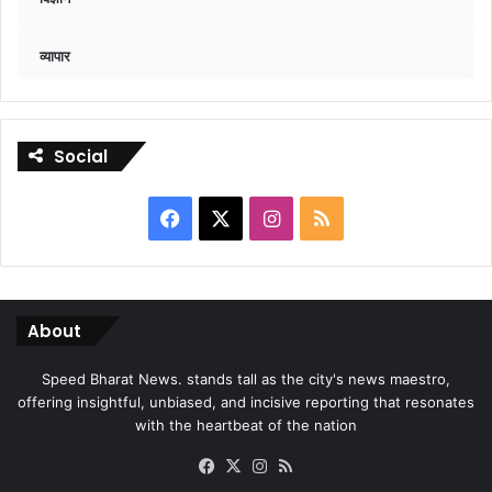
व्यापार
Social
Facebook
X
Instagram
RSS
About
Speed Bharat News. stands tall as the city's news maestro,
offering insightful, unbiased, and incisive reporting that resonates
with the heartbeat of the nation
Facebook
X
Instagram
RSS