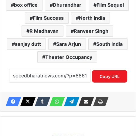
box office
Dhurandhar
Film Sequel
Film Success
North India
R Madhavan
Ranveer Singh
sanjay dutt
Sara Arjun
South India
Theater Occupancy
Copy URL