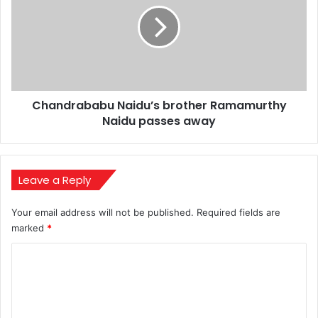
Ramamurthy
Naidu
passes
away
Chandrababu Naidu’s brother Ramamurthy
Naidu passes away
Leave a Reply
Your email address will not be published.
Required fields are
marked
*
C
o
m
m