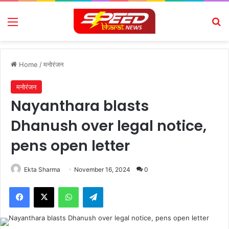
Menu
Se
Home
/
मनोरंजन
मनोरंजन
Nayanthara blasts
Dhanush over legal notice,
pens open letter
Ekta Sharma
November 16, 2024
0
Facebook
X
WhatsApp
Telegram