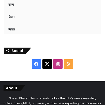
राज्य
विज्ञान
व्यापार
Social
Facebook
X
Instagram
RSS
About
Speed Bharat News. stands tall as the city's news maestro,
offering insightful, unbiased, and incisive reporting that resonates