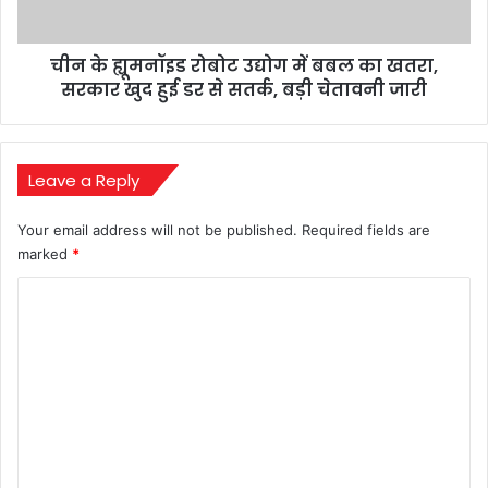
का
खतरा,
चीन के ह्यूमनॉइड रोबोट उद्योग में बबल का खतरा,
सरकार
खुद
सरकार खुद हुई डर से सतर्क, बड़ी चेतावनी जारी
हुई
डर
से
सतर्क,
Leave a Reply
बड़ी
चेतावनी
Your email address will not be published.
Required fields are
जारी
marked
*
C
o
m
m
e
n