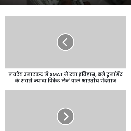
जयदेव
उनादकट
ने
SMAT
में
रचा
इतिहास,
बने
टूर्नामेंट
जयदेव उनादकट ने SMAT में रचा इतिहास, बने टूर्नामेंट
के
सबसे
के सबसे ज्यादा विकेट लेने वाले भारतीय गेंदबाज
ज्यादा
विकेट
चीन
लेने
के
वाले
ह्यूमनॉइड
भारतीय
रोबोट
गेंदबाज
उद्योग
में
बबल