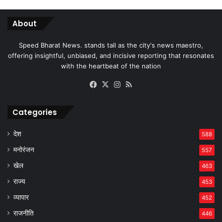
About
Speed Bharat News. stands tall as the city's news maestro,
offering insightful, unbiased, and incisive reporting that resonates
with the heartbeat of the nation
Facebook
X
Instagram
RSS
Categories
देश
588
मनोरंजन
557
खेल
463
राज्य
453
व्यापार
452
राजनीति
446