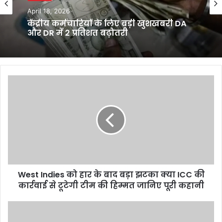
April 18, 2026
केंद्रीय कर्मचारियों के लिए बड़ी खुशखबरी DA
और DR में 2 प्रतिशत बढ़ोतरी
West
Indies
को
हार
के
बाद
बड़ा
झटका
क्या
West Indies को हार के बाद बड़ा झटका क्या ICC की
ICC
की
कार्रवाई से टूटेगी टीम की हिम्मत जानिए पूरी कहानी
कार्रवाई
से
Shahrukh
टूटेगी
Khan