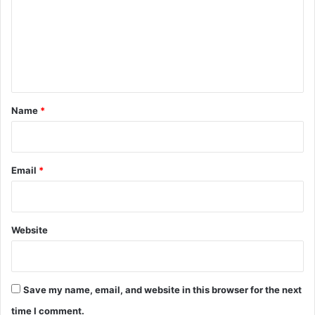
m
m
e
n
t
*
Name
*
Email
*
Website
Save my name, email, and website in this browser for the next
time I comment.