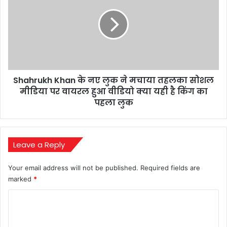
टीम
के
की
नए
हिम्मत
लुक
जानिए
ने
पूरी
मचाया
कहानी
तहलका
सोशल
Shahrukh Khan के नए लुक ने मचाया तहलका सोशल
मीडिया
पर
मीडिया पर वायरल हुआ वीडियो क्या यही है किंग का
वायरल
पहला लुक
हुआ
वीडियो
क्या
यही
Leave a Reply
है
किंग
Your email address will not be published.
Required fields are
का
marked
*
पहला
लुक
C
o