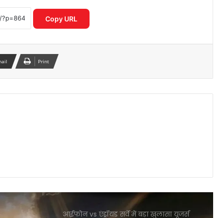
तरीकों से वापस पा सकते हैं अपना पैसा
Copy URL
Motorola Signature 50MP क्वाड कैमरा
फोन ने फ्लैगशिप मार्केट में मचाई हलचल
mail
Print
I4C का नया मॉडल साइबर अपराधियों पर
रियल टाइम एक्शन से बचाए गए हजारों करोड़
स्मार्टवॉच से होगा शरीर में माइक्रोप्लास्टिक का
पता नया रिसर्च चौंकाने वाला खुलासा
OpenAI CEO सैम ऑल्टमैन ने बच्चों के स्क्रीन
टाइम पर जताई गंभीर चिंता
आईफोन vs एंड्रॉयड सर्वे में बड़ा खुलासा यूजर्स