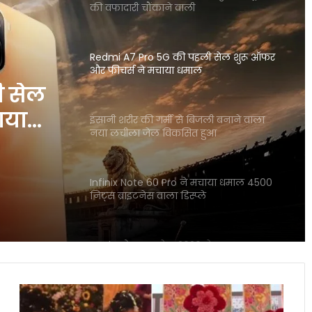
की वफादारी चौंकाने वाली
Redmi A7 Pro 5G की पहली सेल शुरू ऑफर
और फीचर्स ने मचाया धमाल
ी सेल
ाया
इंसानी शरीर की गर्मी से बिजली बनाने वाला
नया लचीला जेल विकसित हुआ
Infinix Note 60 Pro ने मचाया धमाल 4500
निट्स ब्राइटनेस वाला डिस्प्ले
Apple प्रोडक्ट्स सेल 2026 ने मचाया तहलका
बैंक डिस्काउंट से सस्ते iPhone खरीदें
Smriti
Mandhana
गलत UPI ट्रांजेक्शन हो गया? घबराएं नहीं, इन 4