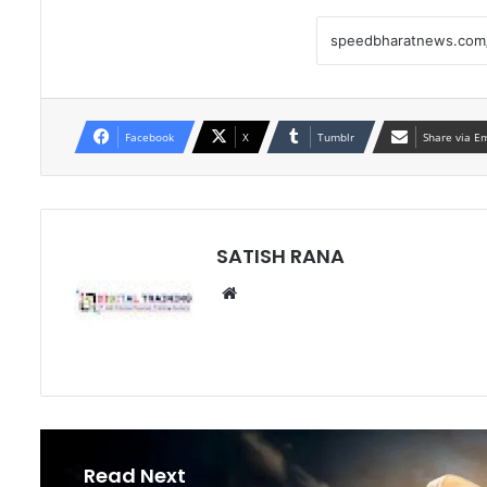
Facebook
X
Tumblr
Share via E
SATISH RANA
Website
Read Next