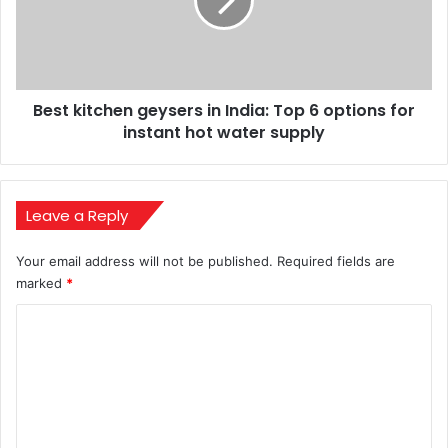
India:
Top
6
options
for
Best kitchen geysers in India: Top 6 options for
instant
hot
instant hot water supply
water
supply
Leave a Reply
Your email address will not be published.
Required fields are
marked
*
C
o
m
m
e