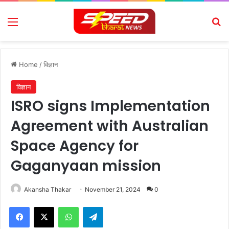
Menu
Se
Home
/
विज्ञान
विज्ञान
ISRO signs Implementation
Agreement with Australian
Space Agency for
Gaganyaan mission
Akansha Thakar
November 21, 2024
0
Facebook
X
WhatsApp
Telegram