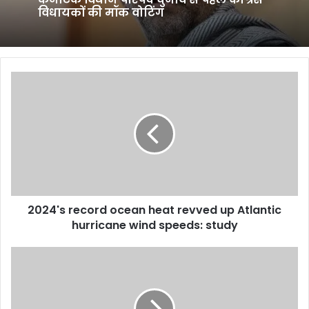
विधायकों की मॉक वोटिंग
2024's
record
ocean
heat
revved
up
Atlantic
hurricane
wind
2024's record ocean heat revved up Atlantic
speeds:
study
hurricane wind speeds: study
Best
kitchen
geysers
in