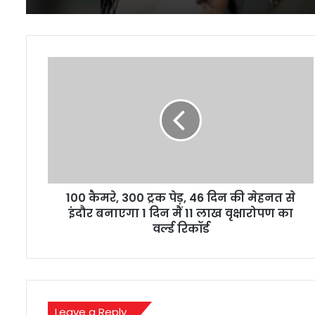
100
कैमरे,
300
ट्रक
पेड़,
46
दिन
की
मेहनत
100 कैमरे, 300 ट्रक पेड़, 46 दिन की मेहनत से
से
इंदौर
इंदौर बनाएगा 1 दिन मैं 11 लाख वृक्षारोपण का
बनाएगा
वर्ल्ड रिकॉर्ड
1
दिन
मैं
11
लाख
Leave a Reply
वृक्षारोपण