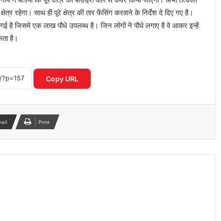
्र रहेगा। साथ ही पूरे क्षेत्र की तार फेंसिंग करवाने के निर्देश दे दिए गए है।
ई है जिसमे एक लाख पौधे उपलब्ध है। जिन लोगों ने पौधे लगाए है वे आकर इन्हें
कता है।
यमुना सफाई अभियान में उतरी सरकार, क्या
बदलेगी नदी की तस्वीर?
Copy URL
‘भारत भाग्य विधाता’ की बॉक्स ऑफिस पर
फीकी शुरुआत, पहले दिन कंगना रनौत की
फिल्म ने कमाए सिर्फ 1 करोड़ रुपये
mail
Print
₹370 की बिरयानी विवाद में बढ़ीं प्रणित मोरे-
हिमांशु जांगड़ा की मुश्किलें, NCW ने भेजा समन
दिल्ली में गुरु रंधावा के जिम पर फायरिंग, लॉरेंस
बिश्नोई गैंग ने ली जिम्मेदारी; इलाके में दहशत