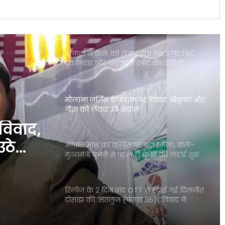
पंजाब की इस योजना ने गंभीर बीमारियों से
जूझते परिवारों को बड़ी राहत दी
बागपत में केले को लेकर बीच सड़क पर भिड़े
दुकानदार और ग्राहक, मारपीट का वीडियो
वायरल
मौलाना जर्जिस के बयान पर विवाद, श्रीकृष्ण और
गीता को लेकर उठे सवाल
विवाद,
उठे
भगवंत मान का कांग्रेस पर बड़ा हमला, बोले-
मुख्यमंत्री बनने से पहले ही कुर्सी की लड़ाई शुरू
रिलीज के 2 दिन बाद OTT से हटाई गई दिलजीत
दोसांझ की ‘सतलुज (पंजाब 95)’, विवाद ने
पकड़ा राजनीतिक रंग