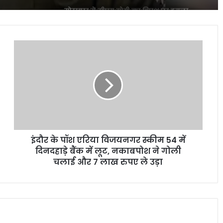
गोरखपुर में सीएम योगी का विपक्ष पर हमला,
राजनीति पर दिया बड़ा संदेश
इंदौर
यमुना सफाई अभियान में उतरी सरकार, क्या
के
बदलेगी नदी की तस्वीर?
पॉश
एरिया
विजयनगर
स्कीम
‘भारत भाग्य विधाता’ की बॉक्स ऑफिस पर
54
फीकी शुरुआत, पहले दिन कंगना रनौत की
में
फिल्म ने कमाए सिर्फ 1 करोड़ रुपये
दिनदहाड़े
इंदौर के पॉश एरिया विजयनगर स्कीम 54 में
बैंक
₹370 की बिरयानी विवाद में बढ़ीं प्रणित मोरे-
में
दिनदहाड़े बैंक में लूट, नकाबपोश ने गोली
हिमांशु जांगड़ा की मुश्किलें, NCW ने भेजा समन
लूट,
चलाई और 7 लाख रुपए ले उड़ा
नकाबपोश
ने
दिल्ली में गुरु रंधावा के जिम पर फायरिंग, लॉरेंस
गोली
बिश्नोई गैंग ने ली जिम्मेदारी; इलाके में दहशत
चलाई
और
7