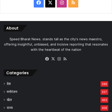
Facebook
X
Instagram
RSS
About
Speed Bharat News. stands tall as the city's news maestro,
offering insightful, unbiased, and incisive reporting that resonates
with the heartbeat of the nation
Facebook
X
Instagram
RSS
Categories
देश
588
मनोरंजन
557
खेल
463
राज्य
458