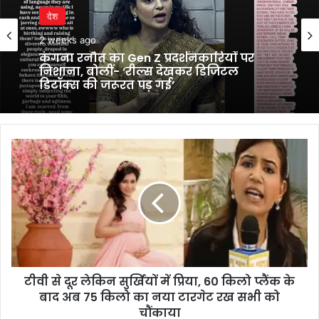
देश
2 weeks ago
कंगना रनौत का Gen Z प्रदर्शनकारियों पर
निशाना, बोलीं- ‘रील्स देखकर डिजिटल
डिटॉक्स की जरूरत पड़ गई’
टीवी
से
दूर
लेकिन
सुर्खियों
में
प्रिया,
60
किलो
टीवी से दूर लेकिन सुर्खियों में प्रिया, 60 किलो प्लैंक के
प्लैंक
के
बाद अब 75 किलो का नया टारगेट रख सभी को
बाद
चौंकाया