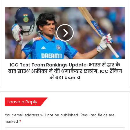
अब
75
ICC
किलो
Test
का
Team
नया
Rankings
टारगेट
Update:
रख
भारत
सभी
से
को
हार
चौंकाया
के
ICC Test Team Rankings Update: भारत से हार के
बाद
साउथ
बाद साउथ अफ्रीका ने की धमाकेदार छलांग, ICC रैंकिंग
अफ्रीका
में बड़ा बदलाव
ने
की
धमाकेदार
छलांग,
Leave a Reply
ICC
रैंकिंग
Your email address will not be published.
Required fields are
में
marked
*
बड़ा