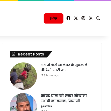
Facebook
X
Instagram
RSS
Searc
ई-पेपर
Recent Posts
रूस में फंसे जालंधर के युवक ने
वीडियो जारी कर…
8 hours ago
कांवड़ यात्रा को लेकर मौलाना
रशीदी का बयान, सियासी
हलचल…