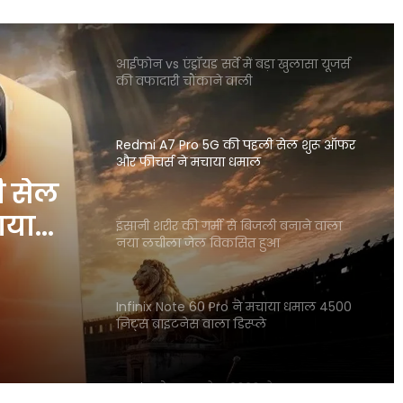
टाइम पर जताई गंभीर चिंता
आईफोन vs एंड्रॉयड सर्वे में बड़ा खुलासा यूजर्स
की वफादारी चौंकाने वाली
Redmi A7 Pro 5G की पहली सेल शुरू ऑफर
और फीचर्स ने मचाया धमाल
ी सेल
ाया
इंसानी शरीर की गर्मी से बिजली बनाने वाला
नया लचीला जेल विकसित हुआ
Infinix Note 60 Pro ने मचाया धमाल 4500
निट्स ब्राइटनेस वाला डिस्प्ले
Apple प्रोडक्ट्स सेल 2026 ने मचाया तहलका