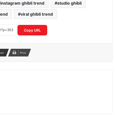
instagram ghibli trend
studio ghibli
rend
viral ghibli trend
गलत UPI ट्रांजेक्शन हो गया? घबराएं नहीं, इन 4
तरीकों से वापस पा सकते हैं अपना पैसा
Copy URL
Motorola Signature 50MP क्वाड कैमरा
फोन ने फ्लैगशिप मार्केट में मचाई हलचल
mail
Print
I4C का नया मॉडल साइबर अपराधियों पर
रियल टाइम एक्शन से बचाए गए हजारों करोड़
स्मार्टवॉच से होगा शरीर में माइक्रोप्लास्टिक का
पता नया रिसर्च चौंकाने वाला खुलासा
OpenAI CEO सैम ऑल्टमैन ने बच्चों के स्क्रीन