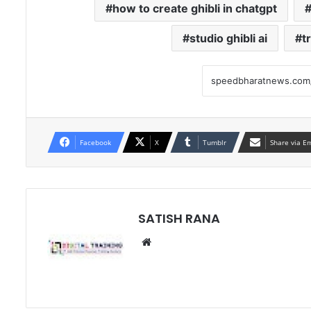
how to create ghibli in chatgpt
studio ghibli ai
t
Facebook
X
Tumblr
Share via E
SATISH RANA
Website