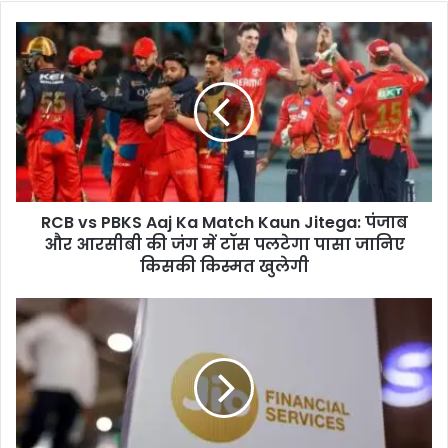
RCB
vs
PBKS
Aaj
Ka
Match
Kaun
Jitega:
पंजाब
RCB vs PBKS Aaj Ka Match Kaun Jitega: पंजाब
और
आरसीबी
और आरसीबी की जंग में टॉस पलटेगा पासा जानिए
की
किसकी किस्मत खुलेगी
जंग
में
Jio
टॉस
Financial
पलटेगा
ने
पासा
बढ़ाया
जानिए
मुनाफा
किसकी
लेकिन
किस्मत
शेयर