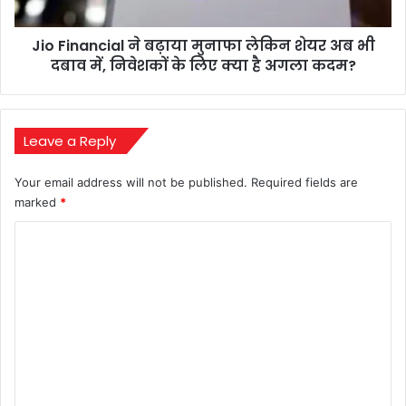
खुलेगी
अब
भी
Jio Financial ने बढ़ाया मुनाफा लेकिन शेयर अब भी
दबाव
में,
दबाव में, निवेशकों के लिए क्या है अगला कदम?
निवेशकों
के
लिए
क्या
Leave a Reply
है
अगला
Your email address will not be published.
Required fields are
कदम?
marked
*
C
o
m
m
e
n
t