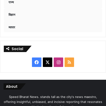
राज्य
विज्ञान
व्यापार
Social
Facebook
X
Instagram
RSS
About
Speed Bharat News. stands tall as the city's news maestro,
offering insightful, unbiased, and incisive reporting that resonates