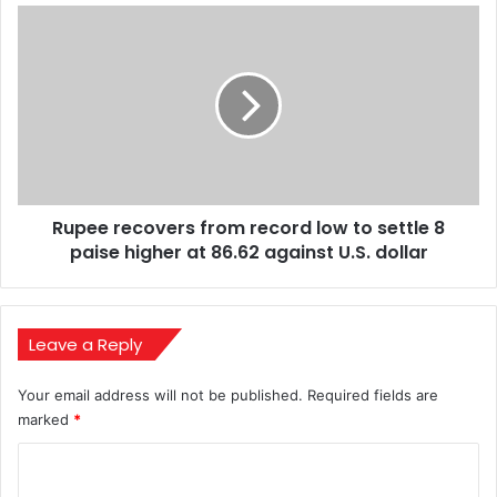
to
Rupee
indulge
recovers
in
from
fan
record
wars
low
to
settle
8
paise
Rupee recovers from record low to settle 8
higher
at
paise higher at 86.62 against U.S. dollar
86.62
against
U.S.
dollar
Leave a Reply
Your email address will not be published.
Required fields are
marked
*
C
o