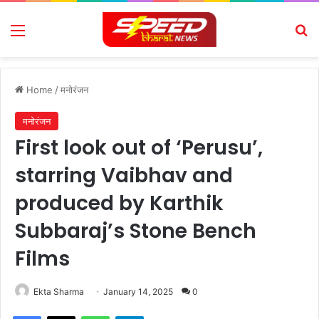
Menu
Se
Home
/
मनोरंजन
मनोरंजन
First look out of ‘Perusu’,
starring Vaibhav and
produced by Karthik
Subbaraj’s Stone Bench
Films
Ekta Sharma
January 14, 2025
0
Facebook
X
WhatsApp
Telegram