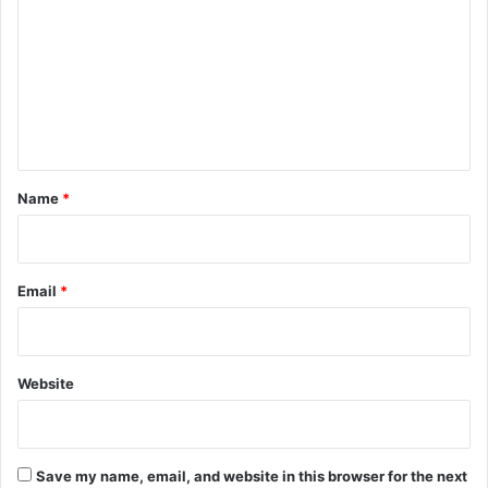
m
m
e
n
t
*
Name
*
Email
*
Website
Save my name, email, and website in this browser for the next