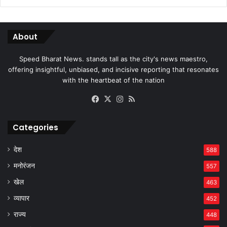
About
Speed Bharat News. stands tall as the city's news maestro,
offering insightful, unbiased, and incisive reporting that resonates
with the heartbeat of the nation
Facebook
X
Instagram
RSS
Categories
देश
588
मनोरंजन
557
खेल
463
व्यापार
452
राज्य
448