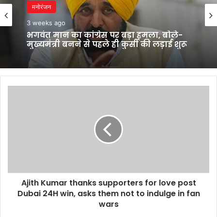
मनोरंजन
3 weeks ago
भगवंत मान का कांग्रेस पर बड़ा हमला, बोले-
मुख्यमंत्री बनने से पहले ही कुर्सी की लड़ाई शुरू
Ajith
Kumar
thanks
supporters
for
love
post
Dubai
24H
Ajith Kumar thanks supporters for love post
win,
asks
Dubai 24H win, asks them not to indulge in fan
them
wars
not