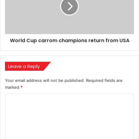
champions
return
from
USA
World Cup carrom champions return from USA
Leave a Reply
Your email address will not be published.
Required fields are
marked
*
C
o
m
m
e