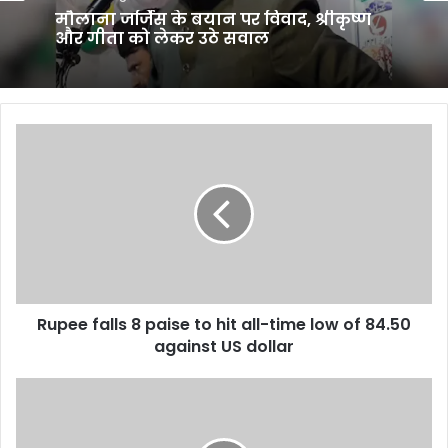
मौलाना जर्जिस के बयान पर विवाद, श्रीकृष्ण
और गीता को लेकर उठे सवाल
Rupee
falls
8
paise
to
hit
all-
time
low
Rupee falls 8 paise to hit all-time low of 84.50
of
84.50
against US dollar
against
US
World
dollar
Cup
carrom