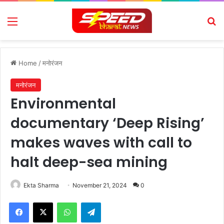
Menu
Se
Home
/
मनोरंजन
मनोरंजन
Environmental
documentary ‘Deep Rising’
makes waves with call to
halt deep-sea mining
Ekta Sharma
November 21, 2024
0
Facebook
X
WhatsApp
Telegram