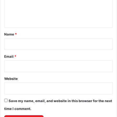
m
e
n
t
*
Name
*
Email
*
Website
Save my name, email, and website in this browser for the next
time I comment.