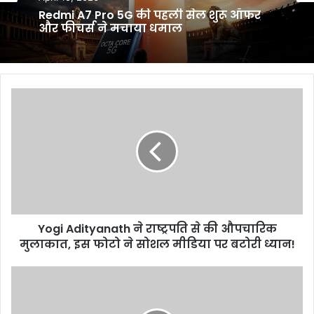
April 15, 2026
April 14, 2026
Redmi A7 Pro 5G की पहली सेल शुरू ऑफर
इंसानी शरीर की गर्मी से बिजली बनाने वाला
और फीचर्स ने मचाया धमाल
नया लचीला जेल विकसित हुआ
Yogi
Adityanath
ने
राष्ट्रपति
से
की
औपचारिक
मुलाकात,
इस
Yogi Adityanath ने राष्ट्रपति से की औपचारिक
फोटो
ने
मुलाकात, इस फोटो ने सोशल मीडिया पर बटोरी ध्यान!
सोशल
मीडिया
Australia
पर
पहुंची
बटोरी
Women’s