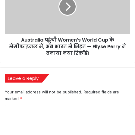
ध्यान!
World
Cup
के
सेमीफाइनल
में,
अब
Australia पहुंची Women’s World Cup के
भारत
से
सेमीफाइनल में, अब भारत से भिड़ंत — Ellyse Perry ने
भिड़ंत
बनाया नया रिकॉर्ड!
—
Ellyse
Perry
ने
Leave a Reply
बनाया
नया
Your email address will not be published.
Required fields are
रिकॉर्ड!
marked
*
C
o
m