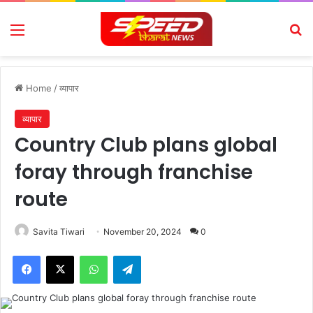
Menu
Se
Home
/
व्यापार
व्यापार
Country Club plans global
foray through franchise
route
Savita Tiwari
November 20, 2024
0
Facebook
X
WhatsApp
Telegram