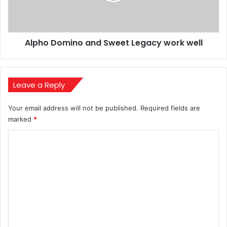
well
Alpho Domino and Sweet Legacy work well
Leave a Reply
Your email address will not be published.
Required fields are
marked
*
C
o
m
m
e
n