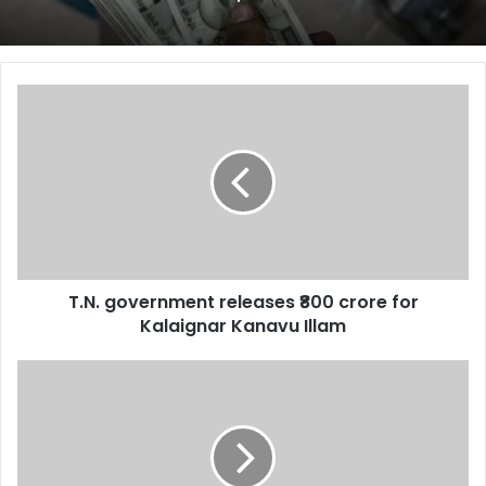
T.N.
government
releases
₹800
crore
for
Kalaignar
Kanavu
Illam
T.N. government releases ₹800 crore for
Kalaignar Kanavu Illam
Alpho
Domino
and
Sweet
Legacy
work