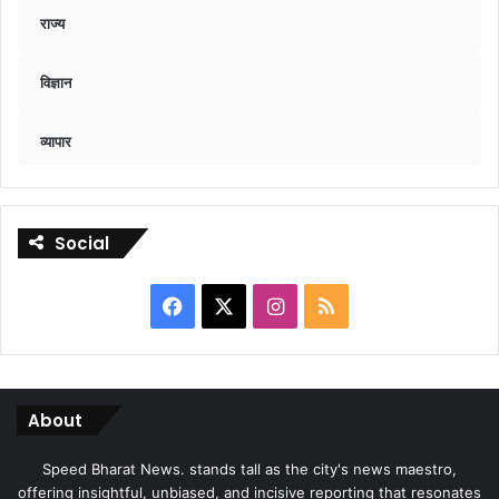
राज्य
विज्ञान
व्यापार
Social
Facebook
X
Instagram
RSS
About
Speed Bharat News. stands tall as the city's news maestro,
offering insightful, unbiased, and incisive reporting that resonates