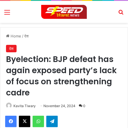
Menu
Se
Home
/
देश
देश
Byelection: BJP defeat has
again exposed party’s lack
of focus on strengthening
cadre
Kavita Tiwary
November 24, 2024
0
Facebook
X
WhatsApp
Telegram