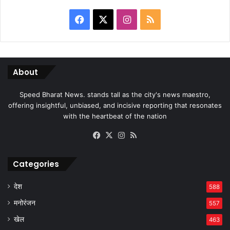
Facebook
X
Instagram
RSS
About
Speed Bharat News. stands tall as the city's news maestro,
offering insightful, unbiased, and incisive reporting that resonates
with the heartbeat of the nation
Facebook
X
Instagram
RSS
Categories
देश
588
मनोरंजन
557
खेल
463