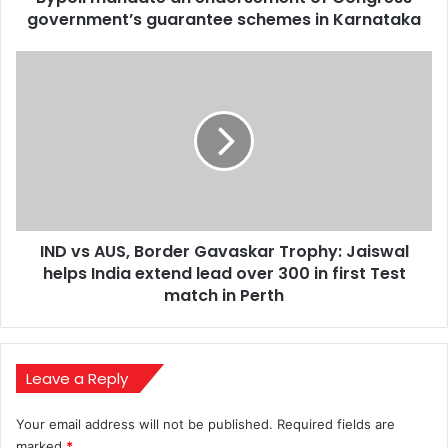
Karnataka
government’s guarantee schemes in Karnataka
IND
vs
AUS,
Border
Gavaskar
Trophy:
Jaiswal
helps
India
IND vs AUS, Border Gavaskar Trophy: Jaiswal
extend
lead
helps India extend lead over 300 in first Test
over
match in Perth
300
in
first
Test
Leave a Reply
match
in
Your email address will not be published.
Required fields are
Perth
marked
*